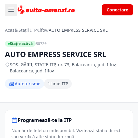
Conectare
Acasă
/
Stații ITP
/
Ilfov
/
AUTO EMPRESS SERVICE SRL
Stație activă
B0720
AUTO EMPRESS SERVICE SRL
ŞOS. GĂRII, STAŢIE ITP, nr. 73, Balaceanca, jud. Ilfov,
Balaceanca, jud. Ilfov
Autoturisme
1 linie ITP
Programează-te la ITP
Număr de telefon indisponibil. Vizitează stația direct
sau verifică alte stații din zonă.