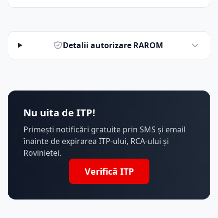
Detalii autorizare RAROM
Nu uita de ITP!
Primești notificări gratuite prin SMS și email
înainte de expirarea ITP-ului, RCA-ului și
Rovinietei.
Verifică ITP