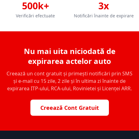
500k+
3x
Verificări efectuate
Notificări înainte de expirare
Nu mai uita niciodată de
expirarea actelor auto
Creează un cont gratuit și primești notificări prin SMS
și e-mail cu 15 zile, 2 zile și în ultima zi înainte de
expirarea ITP-ului, RCA-ului, Rovinietei și Licenței ARR.
Creează Cont Gratuit