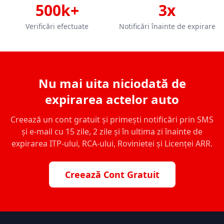
500k+
3x
Verificări efectuate
Notificări înainte de expirare
Nu mai uita niciodată de
expirarea actelor auto
Creează un cont gratuit și primești notificări prin SMS
și e-mail cu 15 zile, 2 zile și în ultima zi înainte de
expirarea ITP-ului, RCA-ului, Rovinietei și Licenței ARR.
Creează Cont Gratuit