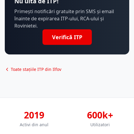
Nu uita de ITP!
Primești notificări gratuite prin SMS și email
înainte de expirarea ITP-ului, RCA-ului și
Rovinietei.
Verifică ITP
Toate stațiile ITP din Ilfov
2019
600k+
Activi din anul
Utilizatori