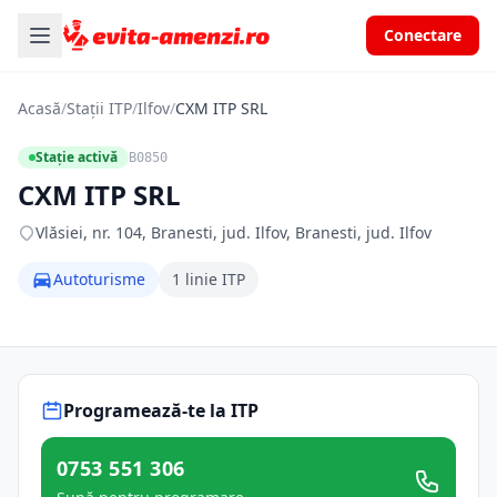
Conectare
Acasă
/
Stații ITP
/
Ilfov
/
CXM ITP SRL
Stație activă
B0850
CXM ITP SRL
Vlăsiei, nr. 104, Branesti, jud. Ilfov, Branesti, jud. Ilfov
Autoturisme
1 linie ITP
Programează-te la ITP
0753 551 306