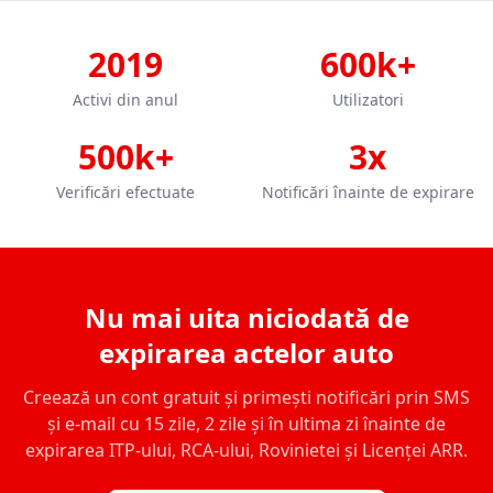
2019
600k+
Activi din anul
Utilizatori
500k+
3x
Verificări efectuate
Notificări înainte de expirare
Nu mai uita niciodată de
expirarea actelor auto
Creează un cont gratuit și primești notificări prin SMS
și e-mail cu 15 zile, 2 zile și în ultima zi înainte de
expirarea ITP-ului, RCA-ului, Rovinietei și Licenței ARR.