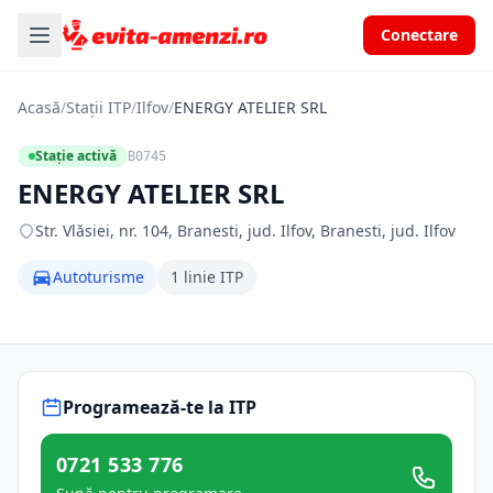
Conectare
Acasă
/
Stații ITP
/
Ilfov
/
ENERGY ATELIER SRL
Stație activă
B0745
ENERGY ATELIER SRL
Str. Vlăsiei, nr. 104, Branesti, jud. Ilfov, Branesti, jud. Ilfov
Autoturisme
1 linie ITP
Programează-te la ITP
0721 533 776