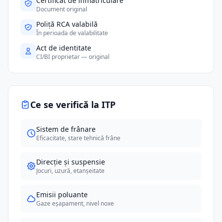
Certificat de înmatriculare
Document original
Poliță RCA valabilă
În perioada de valabilitate
Act de identitate
CI/BI proprietar — original
Ce se verifică la ITP
Sistem de frânare
Eficacitate, stare tehnică frâne
Direcție și suspensie
Jocuri, uzură, etanșeitate
Emisii poluante
Gaze eșapament, nivel noxe