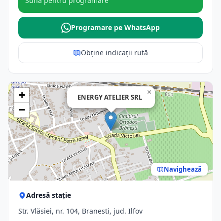
Sună pentru programare
Programare pe WhatsApp
Obține indicații rută
×
+
ENERGY ATELIER SRL
−
Navighează
Adresă stație
Str. Vlăsiei, nr. 104, Branesti, jud. Ilfov