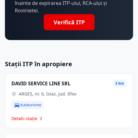
înainte de expirarea ITP-ului, RCA-ului și
Rovinietei.
Verifică ITP
Stații ITP în apropiere
DAVID SERVICE LINE SRL
3 km
ARGEŞ, nr. 6, Islaz, jud. Ilfov
Autoturisme
Detalii stație