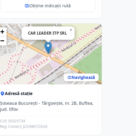
Obține indicații rută
×
+
CAR LEADER ITP SRL
−
Navighează
Adresă stație
Șoseaua București - Târgoviște, nr. 2B, Buftea,
jud. Ilfov
CUI: 50325734
Reg. Comerț: J23/4867/2024