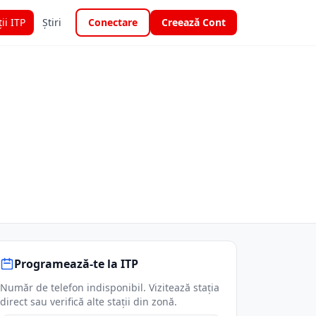
ții ITP
Știri
Conectare
Creează Cont
Programează-te la ITP
Număr de telefon indisponibil. Vizitează stația
direct sau verifică alte stații din zonă.