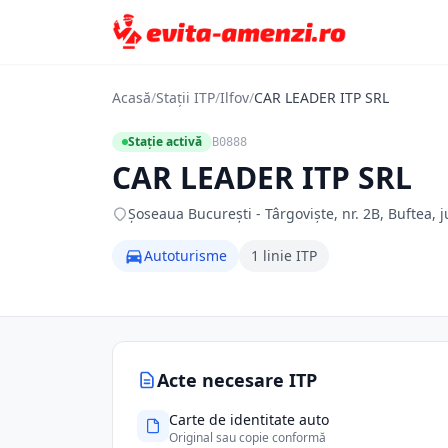
Acasă
/
Stații ITP
/
Ilfov
/
CAR LEADER ITP SRL
Stație activă
B0888
CAR LEADER ITP SRL
Șoseaua București - Târgoviște, nr. 2B, Buftea, jud
Autoturisme
1 linie ITP
Acte necesare ITP
Carte de identitate auto
Original sau copie conformă