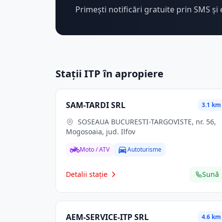
Primești notificări gratuite prin SMS și 
Stații ITP în apropiere
SAM-TARDI SRL
3.1 km
SOSEAUA BUCURESTI-TARGOVISTE, nr. 56,
Mogosoaia, jud. Ilfov
Moto / ATV
Autoturisme
Detalii stație
Sună
AEM-SERVICE-ITP SRL
4.6 km