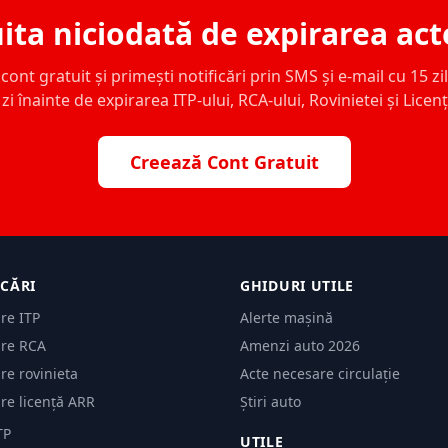
ita niciodată de expirarea act
ont gratuit și primești notificări prin SMS și e-mail cu 15 zile,
zi înainte de expirarea ITP-ului, RCA-ului, Rovinietei și Licen
Creează Cont Gratuit
ICĂRI
GHIDURI UTILE
are ITP
Alerte mașină
are RCA
Amenzi auto 2026
are rovinieta
Acte necesare circulație
are licență ARR
Știri auto
TP
UTILE