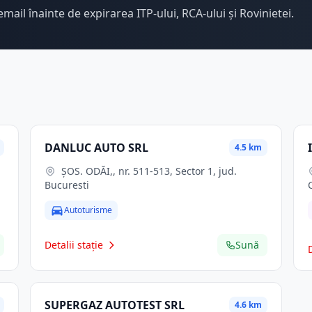
email înainte de expirarea ITP-ului, RCA-ului și Rovinietei.
DANLUC AUTO SRL
4.5 km
ŞOS. ODĂI,, nr. 511-513, Sector 1, jud.
Bucuresti
Autoturisme
Detalii stație
Sună
SUPERGAZ AUTOTEST SRL
4.6 km