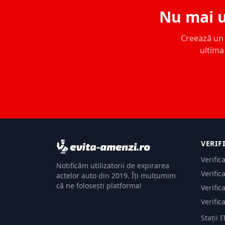
Nu mai u
Creează un c
ultima 
VERIF
Verific
Notificăm utilizatorii de expirarea
Verific
actelor auto din 2019. Îți mulțumim
că ne folosești platforma!
Verific
Verific
Stații I