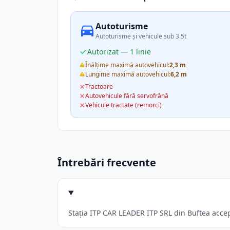
Autoturisme
Autoturisme și vehicule sub 3.5t
Autorizat — 1 linie
Înălțime maximă autovehicul:
2,3 m
Lungime maximă autovehicul:
6,2 m
Tractoare
Autovehicule fără servofrână
Vehicule tractate (remorci)
Întrebări frecvente
Stația ITP CAR LEADER ITP SRL din Buftea accept