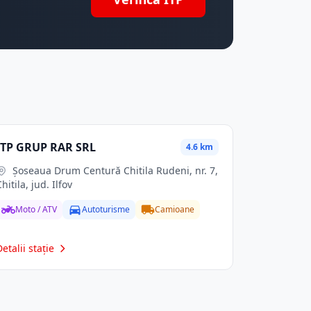
ITP GRUP RAR SRL
4.6 km
Șoseaua Drum Centură Chitila Rudeni, nr. 7,
Chitila, jud. Ilfov
Moto / ATV
Autoturisme
Camioane
Detalii stație