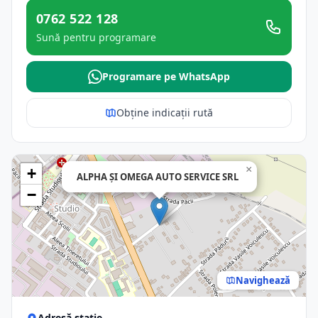
0762 522 128
Sună pentru programare
Programare pe WhatsApp
Obține indicații rută
×
+
ALPHA ŞI OMEGA AUTO SERVICE SRL
−
Navighează
Adresă stație