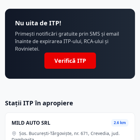
Nu uita de ITP!
Primești notificări gratuite prin SMS și email
înainte de expirarea ITP-ului, RCA-ului și
Rovinietei.
Verifică ITP
Stații ITP în apropiere
MILD AUTO SRL
2.6 km
Şos. Bucureşti-Târgovişte, nr. 671, Crevedia, jud.
Dambovita