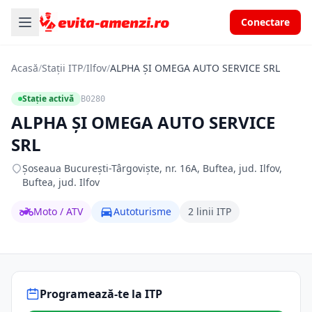
Conectare
Acasă
/
Stații ITP
/
Ilfov
/
ALPHA ŞI OMEGA AUTO SERVICE SRL
Stație activă
B0280
ALPHA ŞI OMEGA AUTO SERVICE
SRL
Șoseaua București-Târgoviște, nr. 16A, Buftea, jud. Ilfov,
Buftea, jud. Ilfov
Moto / ATV
Autoturisme
2 linii ITP
Programează-te la ITP