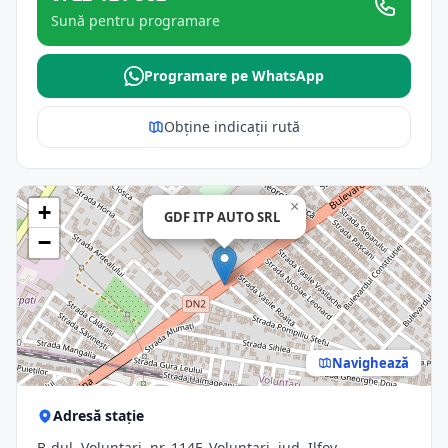
Sună pentru programare
Programare pe WhatsApp
Obține indicații rută
×
+
GDF ITP AUTO SRL
−
Navighează
Adresă stație
B-dul. Voluntari, nr. 114F, Voluntari, jud. Ilfov