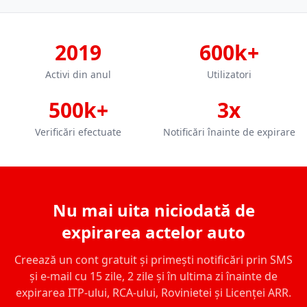
2019
600k+
Activi din anul
Utilizatori
500k+
3x
Verificări efectuate
Notificări înainte de expirare
Nu mai uita niciodată de
expirarea actelor auto
Creează un cont gratuit și primești notificări prin SMS
și e-mail cu 15 zile, 2 zile și în ultima zi înainte de
expirarea ITP-ului, RCA-ului, Rovinietei și Licenței ARR.