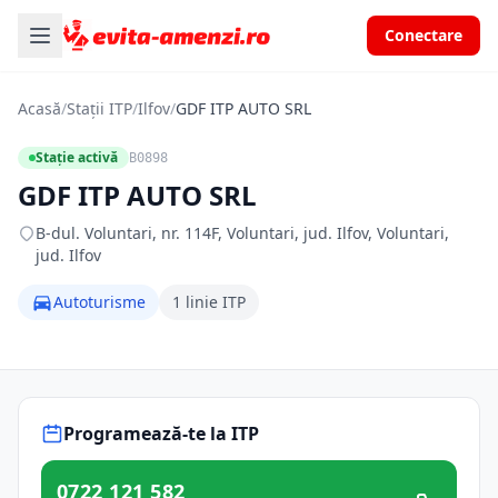
Conectare
Acasă
/
Stații ITP
/
Ilfov
/
GDF ITP AUTO SRL
Stație activă
B0898
GDF ITP AUTO SRL
B-dul. Voluntari, nr. 114F, Voluntari, jud. Ilfov, Voluntari,
jud. Ilfov
Autoturisme
1 linie ITP
Programează-te la ITP
0722 121 582