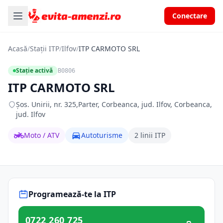
Conectare
Acasă
/
Stații ITP
/
Ilfov
/
ITP CARMOTO SRL
Stație activă
B0806
ITP CARMOTO SRL
Şos. Unirii, nr. 325,Parter, Corbeanca, jud. Ilfov, Corbeanca,
jud. Ilfov
Moto / ATV
Autoturisme
2 linii ITP
Programează-te la ITP
0722 260 725