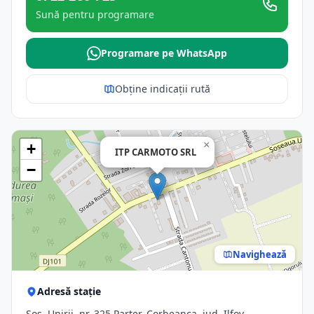
Sună pentru programare
Programare pe WhatsApp
Obține indicații rută
×
+
ITP CARMOTO SRL
−
Navighează
Adresă stație
Şos. Unirii, nr. 325,Parter, Corbeanca, jud. Ilfov