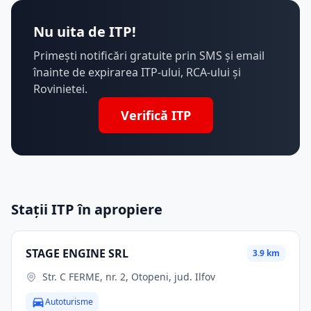
Nu uita de ITP!
Primești notificări gratuite prin SMS și email
înainte de expirarea ITP-ului, RCA-ului și
Rovinietei.
Verifică ITP
Stații ITP în apropiere
STAGE ENGINE SRL
3.9 km
Str. C FERME, nr. 2, Otopeni, jud. Ilfov
Autoturisme