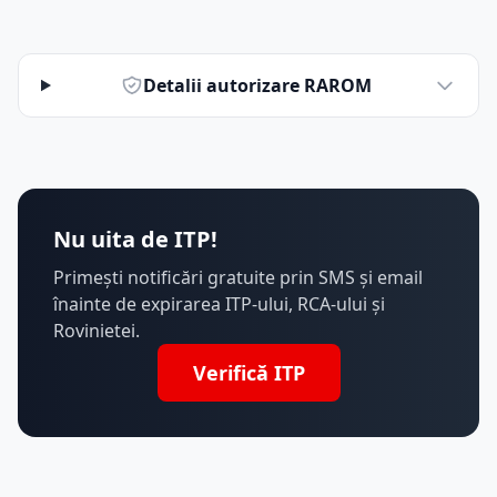
Detalii autorizare RAROM
Nu uita de ITP!
Primești notificări gratuite prin SMS și email
înainte de expirarea ITP-ului, RCA-ului și
Rovinietei.
Verifică ITP