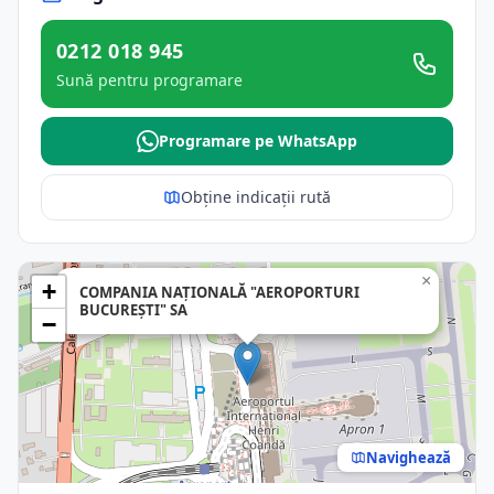
0212 018 945
Sună pentru programare
Programare pe WhatsApp
Obține indicații rută
×
+
COMPANIA NAŢIONALĂ "AEROPORTURI
BUCUREŞTI" SA
−
Navighează