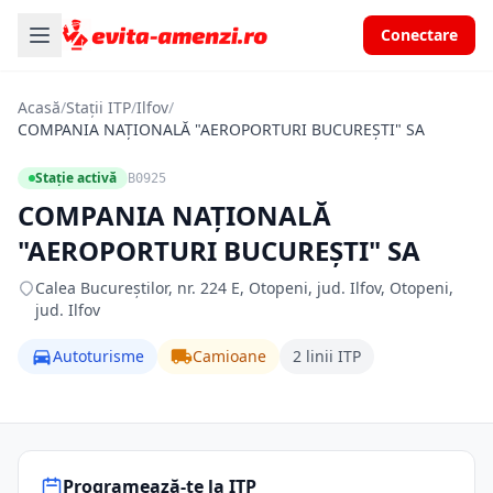
Conectare
Acasă
/
Stații ITP
/
Ilfov
/
COMPANIA NAŢIONALĂ "AEROPORTURI BUCUREŞTI" SA
Stație activă
B0925
COMPANIA NAŢIONALĂ
"AEROPORTURI BUCUREŞTI" SA
Calea Bucureştilor, nr. 224 E, Otopeni, jud. Ilfov, Otopeni,
jud. Ilfov
Autoturisme
Camioane
2 linii ITP
Programează-te la ITP