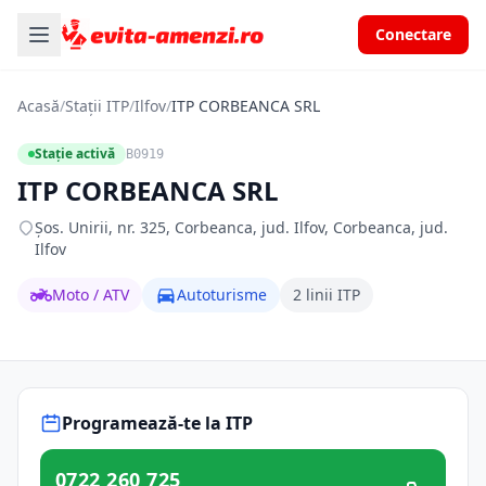
Conectare
Acasă
/
Stații ITP
/
Ilfov
/
ITP CORBEANCA SRL
Stație activă
B0919
ITP CORBEANCA SRL
Şos. Unirii, nr. 325, Corbeanca, jud. Ilfov, Corbeanca, jud.
Ilfov
Moto / ATV
Autoturisme
2 linii ITP
Programează-te la ITP
0722 260 725