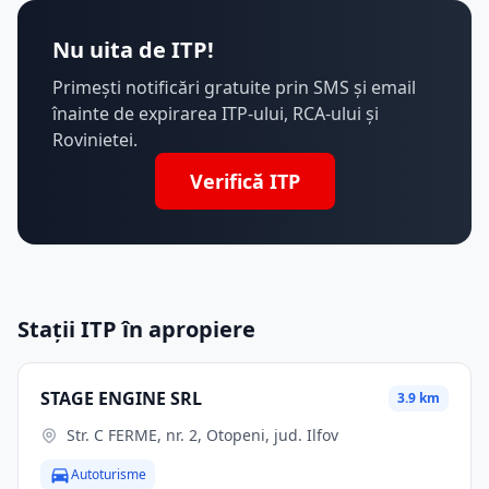
Nu uita de ITP!
Primești notificări gratuite prin SMS și email
înainte de expirarea ITP-ului, RCA-ului și
Rovinietei.
Verifică ITP
Stații ITP în apropiere
STAGE ENGINE SRL
3.9 km
Str. C FERME, nr. 2, Otopeni, jud. Ilfov
Autoturisme