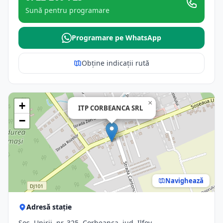
Sună pentru programare
Programare pe WhatsApp
Obține indicații rută
×
+
ITP CORBEANCA SRL
−
Navighează
Adresă stație
Şos. Unirii, nr. 325, Corbeanca, jud. Ilfov