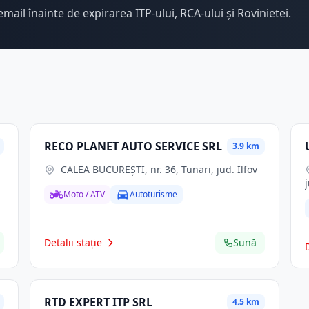
email înainte de expirarea ITP-ului, RCA-ului și Rovinietei.
RECO PLANET AUTO SERVICE SRL
3.9 km
CALEA BUCUREŞTI, nr. 36, Tunari, jud. Ilfov
Moto / ATV
Autoturisme
Detalii stație
Sună
RTD EXPERT ITP SRL
4.5 km