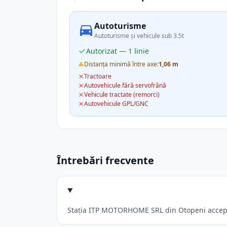
Autoturisme
Autoturisme și vehicule sub 3.5t
Autorizat — 1 linie
Distanța minimă între axe:
1,06 m
Tractoare
Autovehicule fără servofrână
Vehicule tractate (remorci)
Autovehicule GPL/GNC
Întrebări frecvente
Stația ITP MOTORHOME SRL din Otopeni acceptă: 