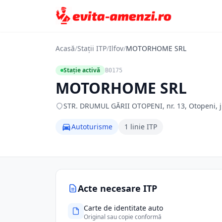
Acasă
/
Stații ITP
/
Ilfov
/
MOTORHOME SRL
Stație activă
B0175
MOTORHOME SRL
STR. DRUMUL GĂRII OTOPENI, nr. 13, Otopeni, jud
Autoturisme
1 linie ITP
Acte necesare ITP
Carte de identitate auto
Original sau copie conformă