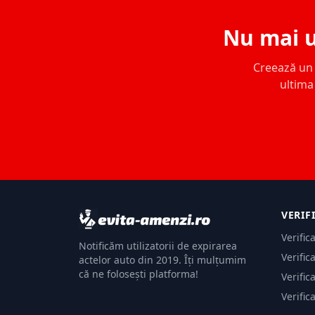
Nu mai u
Creează un c
ultima 
VERIF
Verific
Notificăm utilizatorii de expirarea
Verific
actelor auto din 2019. Îți mulțumim
că ne folosești platforma!
Verific
Verific