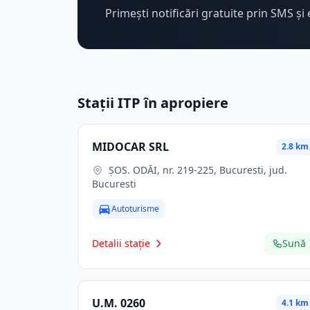
Primești notificări gratuite prin SMS și 
Stații ITP în apropiere
MIDOCAR SRL
2.8 km
ŞOS. ODĂI, nr. 219-225, Bucuresti, jud.
Bucuresti
Autoturisme
Detalii stație
Sună
U.M. 0260
4.1 km