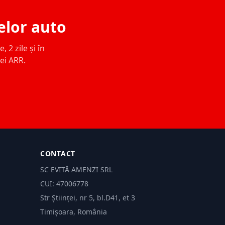
elor auto
 2 zile și în
ței ARR.
CONTACT
SC EVITĂ AMENZI SRL
CUI: 47006778
Str Științei, nr 5, bl.D41, et 3
Timișoara, România