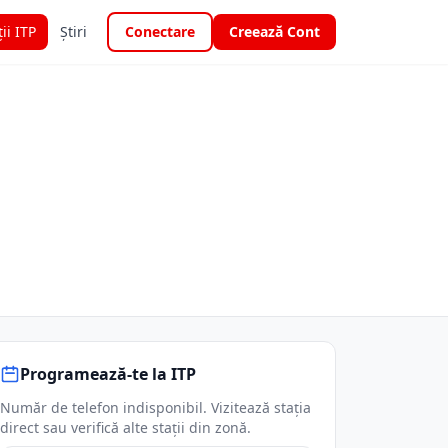
ții ITP
Știri
Conectare
Creează Cont
Programează-te la ITP
Număr de telefon indisponibil. Vizitează stația
direct sau verifică alte stații din zonă.