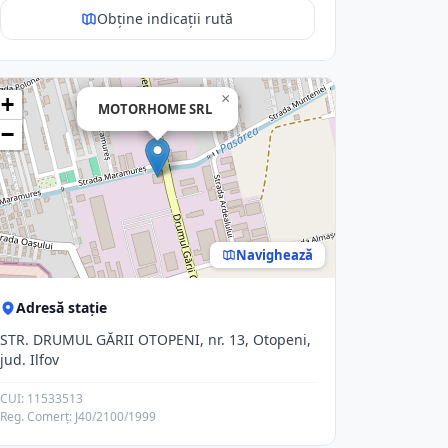
Obține indicații rută
×
+
MOTORHOME SRL
−
Navighează
Adresă stație
STR. DRUMUL GĂRII OTOPENI, nr. 13, Otopeni,
jud. Ilfov
CUI: 11533513
Reg. Comerț: J40/2100/1999