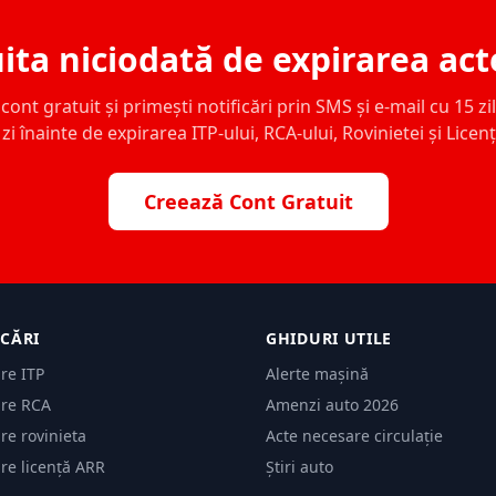
ita niciodată de expirarea act
ont gratuit și primești notificări prin SMS și e-mail cu 15 zile,
zi înainte de expirarea ITP-ului, RCA-ului, Rovinietei și Licen
Creează Cont Gratuit
ICĂRI
GHIDURI UTILE
are ITP
Alerte mașină
are RCA
Amenzi auto 2026
are rovinieta
Acte necesare circulație
are licență ARR
Știri auto