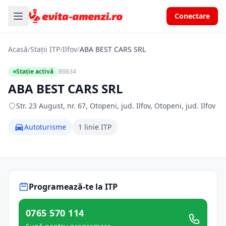
Conectare
Acasă
/
Stații ITP
/
Ilfov
/
ABA BEST CARS SRL
Stație activă
B0834
ABA BEST CARS SRL
Str. 23 August, nr. 67, Otopeni, jud. Ilfov, Otopeni, jud. Ilfov
Autoturisme
1 linie ITP
Programează-te la ITP
0765 570 114