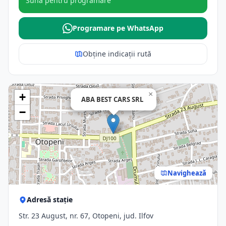
Sună pentru programare
Programare pe WhatsApp
Obține indicații rută
×
+
ABA BEST CARS SRL
−
Navighează
Adresă stație
Str. 23 August, nr. 67, Otopeni, jud. Ilfov