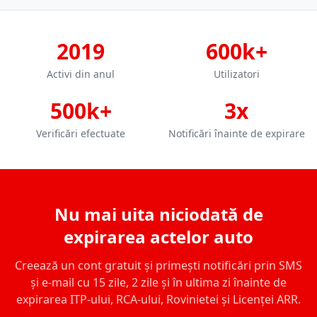
2019
600k+
Activi din anul
Utilizatori
500k+
3x
Verificări efectuate
Notificări înainte de expirare
Nu mai uita niciodată de
expirarea actelor auto
Creează un cont gratuit și primești notificări prin SMS
și e-mail cu 15 zile, 2 zile și în ultima zi înainte de
expirarea ITP-ului, RCA-ului, Rovinietei și Licenței ARR.