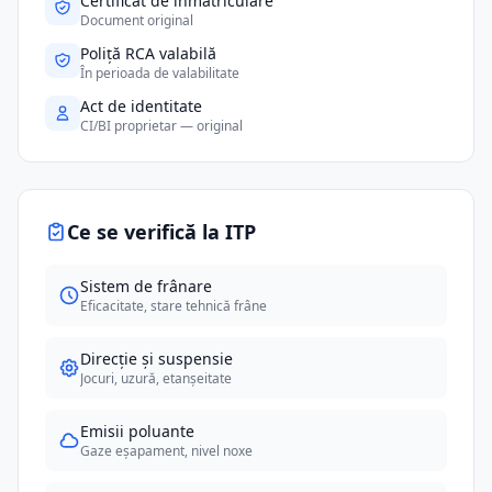
Certificat de înmatriculare
Document original
Poliță RCA valabilă
În perioada de valabilitate
Act de identitate
CI/BI proprietar — original
Ce se verifică la ITP
Sistem de frânare
Eficacitate, stare tehnică frâne
Direcție și suspensie
Jocuri, uzură, etanșeitate
Emisii poluante
Gaze eșapament, nivel noxe