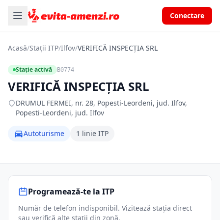
Conectare
Acasă
/
Stații ITP
/
Ilfov
/
VERIFICĂ INSPECŢIA SRL
Stație activă
B0774
VERIFICĂ INSPECŢIA SRL
DRUMUL FERMEI, nr. 28, Popesti-Leordeni, jud. Ilfov,
Popesti-Leordeni, jud. Ilfov
Autoturisme
1 linie ITP
Programează-te la ITP
Număr de telefon indisponibil. Vizitează stația direct
sau verifică alte stații din zonă.