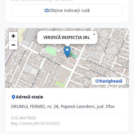
Obține indicații rută
×
+
VERIFICĂ INSPECŢIA SRL
−
Navighează
Adresă stație
DRUMUL FERMEI, nr. 28, Popesti-Leordeni, jud. Ilfov
CUI: 46675820
Reg. Comerț: J40/16123/2022