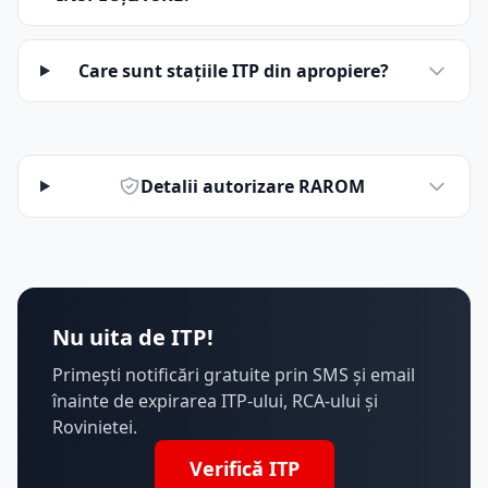
Care sunt stațiile ITP din apropiere?
Detalii autorizare RAROM
Nu uita de ITP!
Primești notificări gratuite prin SMS și email
înainte de expirarea ITP-ului, RCA-ului și
Rovinietei.
Verifică ITP