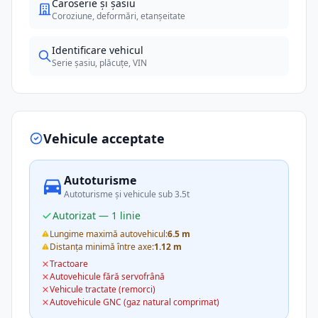
Caroserie și șasiu
Coroziune, deformări, etanșeitate
Identificare vehicul
Serie șasiu, plăcuțe, VIN
Vehicule acceptate
Autoturisme
Autoturisme și vehicule sub 3.5t
Autorizat — 1 linie
Lungime maximă autovehicul:
6.5 m
Distanța minimă între axe:
1.12 m
Tractoare
Autovehicule fără servofrână
Vehicule tractate (remorci)
Autovehicule GNC (gaz natural comprimat)