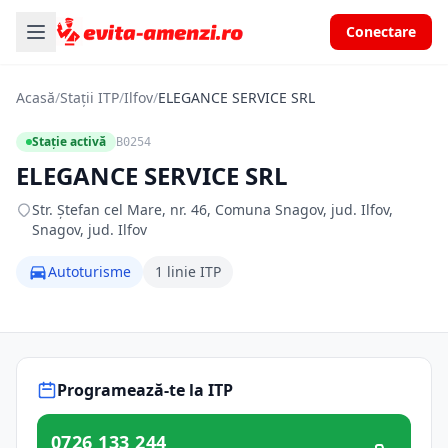
Conectare
Acasă
/
Stații ITP
/
Ilfov
/
ELEGANCE SERVICE SRL
Stație activă
B0254
ELEGANCE SERVICE SRL
Str. Ştefan cel Mare, nr. 46, Comuna Snagov, jud. Ilfov,
Snagov, jud. Ilfov
Autoturisme
1 linie ITP
Programează-te la ITP
0726 133 244