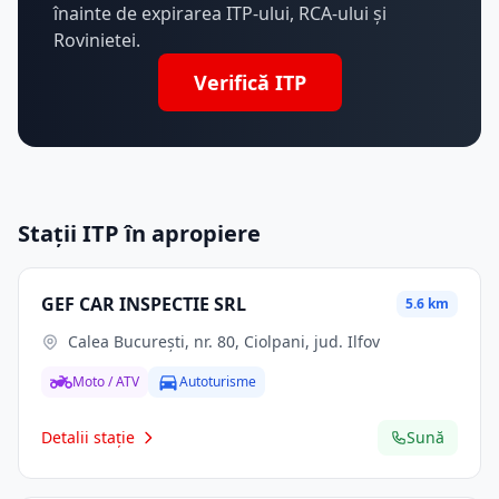
înainte de expirarea ITP-ului, RCA-ului și
Rovinietei.
Verifică ITP
Stații ITP în apropiere
GEF CAR INSPECTIE SRL
5.6 km
Calea Bucureşti, nr. 80, Ciolpani, jud. Ilfov
Moto / ATV
Autoturisme
Detalii stație
Sună