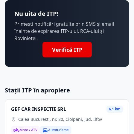
Nu uita de ITP!
Primești notificări gratuite prin SMS și email
înainte de expirarea ITP-ului, RCA-ului și
Rovinietei.
Verifică ITP
Stații ITP în apropiere
GEF CAR INSPECTIE SRL
6.1 km
Calea Bucureşti, nr. 80, Ciolpani, jud. Ilfov
Moto / ATV
Autoturisme