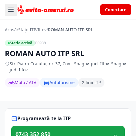
Conectare
Acasă
/
Stații ITP
/
Ilfov
/
ROMAN AUTO ITP SRL
Stație activă
B0938
ROMAN AUTO ITP SRL
Str. Piatra Craiului, nr. 37, Com. Snagov, jud. Ilfov, Snagov,
jud. Ilfov
Moto / ATV
Autoturisme
2 linii ITP
Programează-te la ITP
0743 352 850