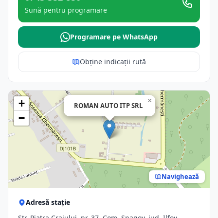
Sună pentru programare
Programare pe WhatsApp
Obține indicații rută
×
+
ROMAN AUTO ITP SRL
−
Navighează
Adresă stație
Str. Piatra Craiului, nr. 37, Com. Snagov, jud. Ilfov