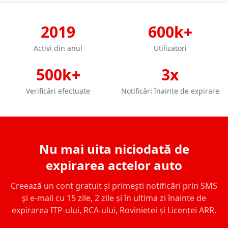
2019
600k+
Activi din anul
Utilizatori
500k+
3x
Verificări efectuate
Notificări înainte de expirare
Nu mai uita niciodată de
expirarea actelor auto
Creează un cont gratuit și primești notificări prin SMS
și e-mail cu 15 zile, 2 zile și în ultima zi înainte de
expirarea ITP-ului, RCA-ului, Rovinietei și Licenței ARR.