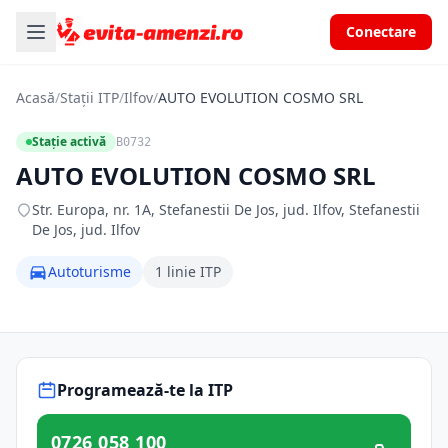
Conectare
Acasă
/
Stații ITP
/
Ilfov
/
AUTO EVOLUTION COSMO SRL
Stație activă
B0732
AUTO EVOLUTION COSMO SRL
Str. Europa, nr. 1A, Stefanestii De Jos, jud. Ilfov, Stefanestii
De Jos, jud. Ilfov
Autoturisme
1 linie ITP
Programează-te la ITP
0726 058 100