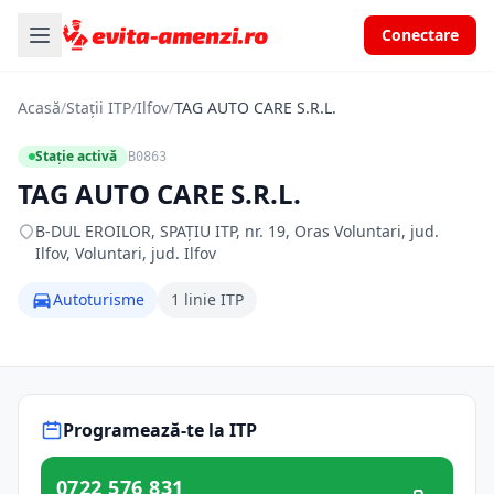
Conectare
Acasă
/
Stații ITP
/
Ilfov
/
TAG AUTO CARE S.R.L.
Stație activă
B0863
TAG AUTO CARE S.R.L.
B-DUL EROILOR, SPAŢIU ITP, nr. 19, Oras Voluntari, jud.
Ilfov, Voluntari, jud. Ilfov
Autoturisme
1 linie ITP
Programează-te la ITP
0722 576 831