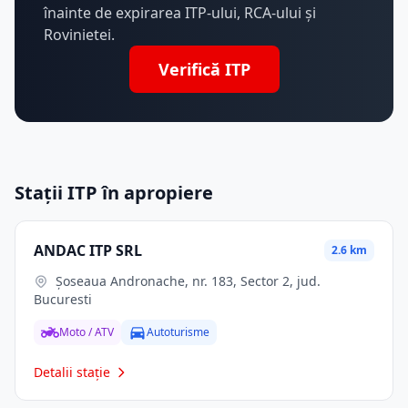
înainte de expirarea ITP-ului, RCA-ului și
Rovinietei.
Verifică ITP
Stații ITP în apropiere
ANDAC ITP SRL
2.6 km
Șoseaua Andronache, nr. 183, Sector 2, jud.
Bucuresti
Moto / ATV
Autoturisme
Detalii stație