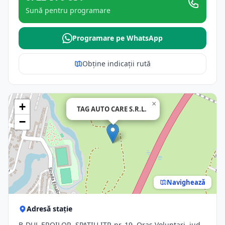
Sună pentru programare
Programare pe WhatsApp
Obține indicații rută
×
+
TAG AUTO CARE S.R.L.
−
Navighează
Adresă stație
B-DUL EROILOR, SPAŢIU ITP, nr. 19, Oras Voluntari, jud.