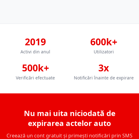
2019
600k+
Activi din anul
Utilizatori
500k+
3x
Verificări efectuate
Notificări înainte de expirare
Nu mai uita niciodată de
expirarea actelor auto
Creează un cont gratuit și primești notificări prin SMS