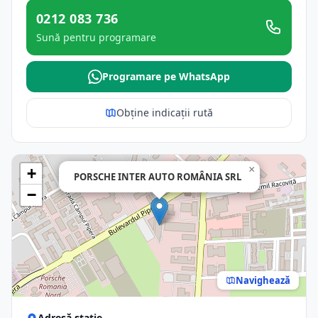
0212 083 736
Sună pentru programare
Programare pe WhatsApp
Obține indicații rută
×
+
PORSCHE INTER AUTO ROMÂNIA SRL
−
Navighează
Adresă stație