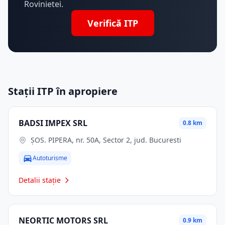
Rovinietei.
Verifică ITP
Stații ITP în apropiere
BADSI IMPEX SRL
0.8 km
ŞOS. PIPERA, nr. 50A, Sector 2, jud. Bucuresti
Autoturisme
Detalii stație
NEORTIC MOTORS SRL
0.9 km