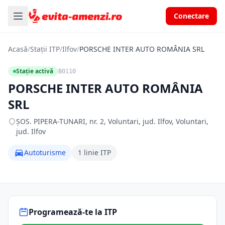
Conectare
Acasă
/
Stații ITP
/
Ilfov
/
PORSCHE INTER AUTO ROMÂNIA SRL
Stație activă
B0110
PORSCHE INTER AUTO ROMÂNIA
SRL
ŞOS. PIPERA-TUNARI, nr. 2, Voluntari, jud. Ilfov, Voluntari,
jud. Ilfov
Autoturisme
1 linie ITP
Programează-te la ITP