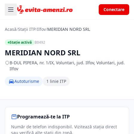
Conectare
Acasă
/
Stații ITP
/
Ilfov
/
MERIDIAN NORD SRL
Stație activă
B0492
MERIDIAN NORD SRL
B-DUL PIPERA, nr. 1/IX, Voluntari, jud. Ilfov, Voluntari, jud.
Ilfov
Autoturisme
1 linie ITP
Programează-te la ITP
Număr de telefon indisponibil. Vizitează stația direct
sau verifică alte stații din zonă.