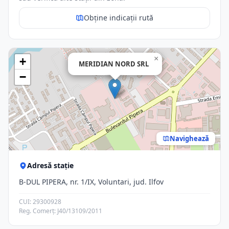
Obține indicații rută
×
+
MERIDIAN NORD SRL
−
Navighează
Adresă stație
B-DUL PIPERA, nr. 1/IX, Voluntari, jud. Ilfov
CUI: 29300928
Reg. Comerț: J40/13109/2011