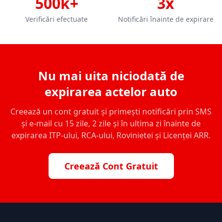
500k+
3x
Verificări efectuate
Notificări înainte de expirare
Nu mai uita niciodată de
expirarea actelor auto
Creează un cont gratuit și primești notificări prin SMS
și e-mail cu 15 zile, 2 zile și în ultima zi înainte de
expirarea ITP-ului, RCA-ului, Rovinietei și Licenței ARR.
Creează Cont Gratuit