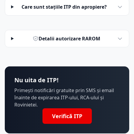
Care sunt stațiile ITP din apropiere?
Detalii autorizare RAROM
Nu uita de ITP!
Primești notificări gratuite prin SMS și email
înainte de expirarea ITP-ului, RCA-ului și
Rovinietei.
Verifică ITP