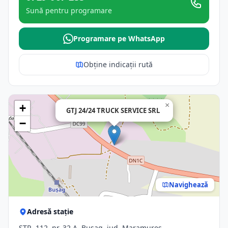
Sună pentru programare
Programare pe WhatsApp
Obține indicații rută
×
+
GTJ 24/24 TRUCK SERVICE SRL
−
Navighează
Adresă stație
STR. 112, nr. 32 A, Busag, jud. Maramures