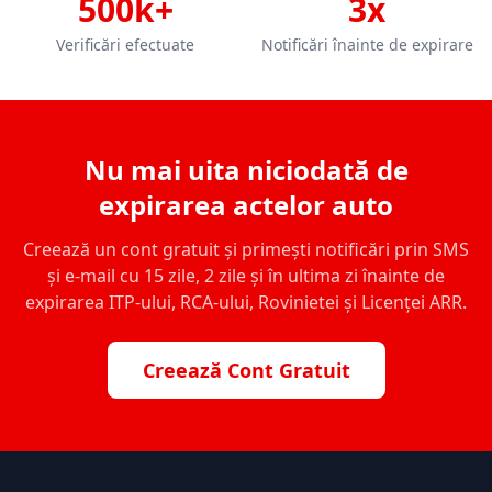
500k+
3x
Verificări efectuate
Notificări înainte de expirare
Nu mai uita niciodată de
expirarea actelor auto
Creează un cont gratuit și primești notificări prin SMS
și e-mail cu 15 zile, 2 zile și în ultima zi înainte de
expirarea ITP-ului, RCA-ului, Rovinietei și Licenței ARR.
Creează Cont Gratuit