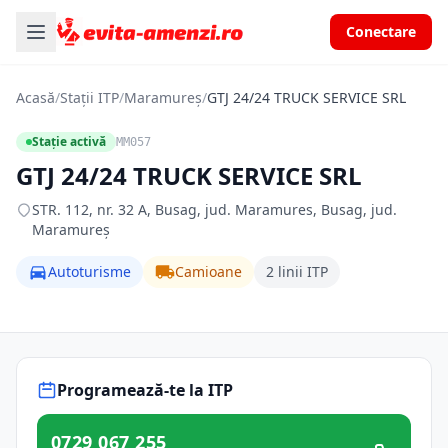
Conectare
Acasă
/
Stații ITP
/
Maramureș
/
GTJ 24/24 TRUCK SERVICE SRL
Stație activă
MM057
GTJ 24/24 TRUCK SERVICE SRL
STR. 112, nr. 32 A, Busag, jud. Maramures, Busag, jud.
Maramureș
Autoturisme
Camioane
2 linii ITP
Programează-te la ITP
0729 067 255