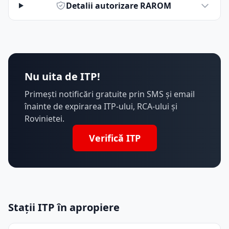
Detalii autorizare RAROM
Nu uita de ITP!
Primești notificări gratuite prin SMS și email
înainte de expirarea ITP-ului, RCA-ului și
Rovinietei.
Verifică ITP
Stații ITP în apropiere