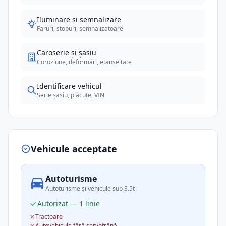
Iluminare și semnalizare
Faruri, stopuri, semnalizatoare
Caroserie și șasiu
Coroziune, deformări, etanșeitate
Identificare vehicul
Serie șasiu, plăcuțe, VIN
Vehicule acceptate
Autoturisme
Autoturisme și vehicule sub 3.5t
Autorizat — 1 linie
Tractoare
Autovehicule fără servofrână