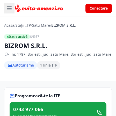
Conectare
Acasă
/
Stații ITP
/
Satu Mare
/
BIZROM S.R.L.
Stație activă
SM057
BIZROM S.R.L.
-, nr. 1787, Borlesti, jud. Satu Mare, Borlesti, jud. Satu Mare
Autoturisme
1 linie ITP
Programează-te la ITP
0743 977 066