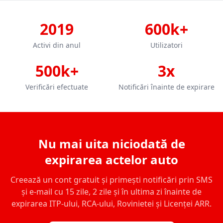
2019
600k+
Activi din anul
Utilizatori
500k+
3x
Verificări efectuate
Notificări înainte de expirare
Nu mai uita niciodată de
expirarea actelor auto
Creează un cont gratuit și primești notificări prin SMS
și e-mail cu 15 zile, 2 zile și în ultima zi înainte de
expirarea ITP-ului, RCA-ului, Rovinietei și Licenței ARR.