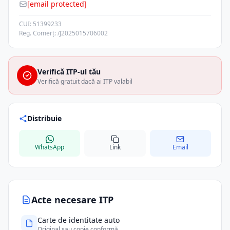
[email protected]
CUI: 51399233
Reg. Comerț: /J2025015706002
Verifică ITP-ul tău
Verifică gratuit dacă ai ITP valabil
Distribuie
WhatsApp
Link
Email
Acte necesare ITP
Carte de identitate auto
Original sau copie conformă