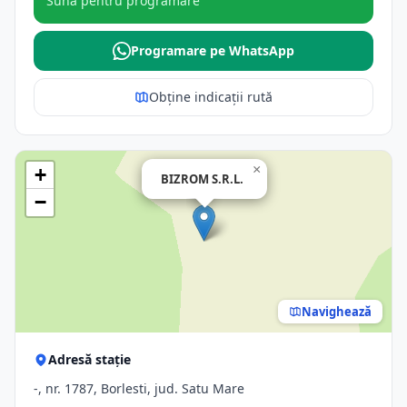
Sună pentru programare
Programare pe WhatsApp
Obține indicații rută
×
+
BIZROM S.R.L.
−
Navighează
Adresă stație
-, nr. 1787, Borlesti, jud. Satu Mare