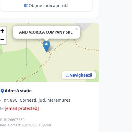
Obține indicații rută
×
+
AND VIORICA COMPANY SRL
−
Navighează
Adresă stație
-, nr. 89C, Cornesti, jud. Maramures
[email protected]
CUI: 26607350
Reg. Comerț: /J2010000159248