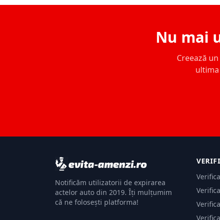
Nu mai u
Creează un c
ultima 
VERIF
Verific
Notificăm utilizatorii de expirarea
Verific
actelor auto din 2019. Îți mulțumim
că ne folosești platforma!
Verific
Verific