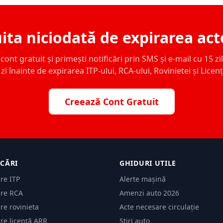
ita niciodată de expirarea act
ont gratuit și primești notificări prin SMS și e-mail cu 15 zile,
zi înainte de expirarea ITP-ului, RCA-ului, Rovinietei și Licen
Creează Cont Gratuit
ICĂRI
GHIDURI UTILE
are ITP
Alerte mașină
are RCA
Amenzi auto 2026
are rovinieta
Acte necesare circulație
are licență ARR
Știri auto