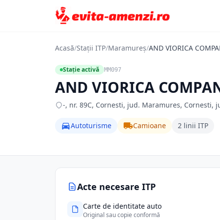
Acasă
/
Stații ITP
/
Maramureș
/
AND VIORICA COMPA
Stație activă
MM097
AND VIORICA COMPAN
-, nr. 89C, Cornesti, jud. Maramures, Cornesti,
Autoturisme
Camioane
2 linii ITP
Acte necesare ITP
Carte de identitate auto
Original sau copie conformă