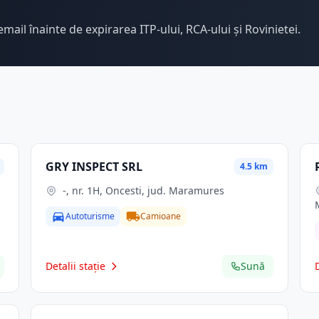
email înainte de expirarea ITP-ului, RCA-ului și Rovinietei.
GRY INSPECT SRL
4.5 km
-, nr. 1H, Oncesti, jud. Maramures
Autoturisme
Camioane
Detalii stație
Sună