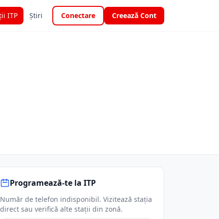
ții ITP
Știri
Conectare
Creează Cont
Programează-te la ITP
Număr de telefon indisponibil. Vizitează stația
direct sau verifică alte stații din zonă.