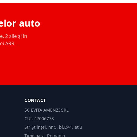
elor auto
 2 zile și în
ței ARR.
CONTACT
SC EVITĂ AMENZI SRL
CUI: 47006778
Str Științei, nr 5, bl.D41, et 3
Timișoara, România