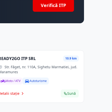
Verifică ITP
READY2GO ITP SRL
10.9 km
Str. Făget, nr. 110A, Sighetu Marmatiei, jud.
Maramures
Moto / ATV
Autoturisme
Detalii stație
Sună