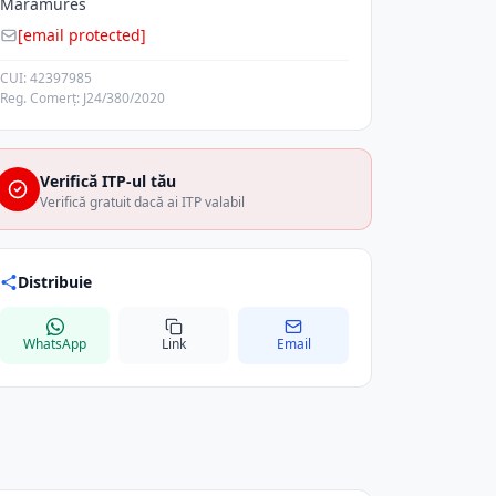
Maramures
[email protected]
CUI: 42397985
Reg. Comerț: J24/380/2020
Verifică ITP-ul tău
Verifică gratuit dacă ai ITP valabil
Distribuie
WhatsApp
Link
Email