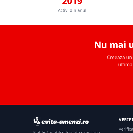
2019
Activi din anul
Nu mai u
Creează un c
ultima 
VERIF
Verific
Notificăm utilizatorii de expirarea