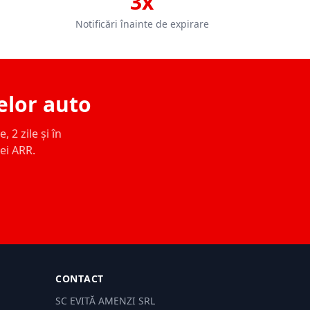
3x
Notificări înainte de expirare
elor auto
 2 zile și în
ței ARR.
CONTACT
SC EVITĂ AMENZI SRL