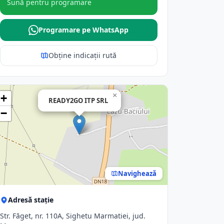
Sună pentru programare
Programare pe WhatsApp
Obține indicații rută
×
+
READY2GO ITP SRL
−
Navighează
Adresă stație
Str. Făget, nr. 110A, Sighetu Marmatiei, jud.