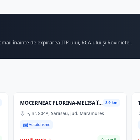
email înainte de expirarea ITP-ului, RCA-ului și Rovinietei.
MOCERNEAC FLORINA-MELISA ÎNTREPRINDERE INDIVIDUALĂ
8.9 km
-, nr. 804A, Sarasau, jud. Maramures
Autoturisme