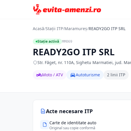
Acasă
/
Stații ITP
/
Maramureș
/
READY2GO ITP SRL
Stație activă
MM069
READY2GO ITP SRL
Str. Făget, nr. 110A, Sighetu Marmatiei, jud. 
Moto / ATV
Autoturisme
2 linii ITP
Acte necesare ITP
Carte de identitate auto
Original sau copie conformă