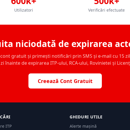
600k+
500k+
Utilizatori
Verificări efectuate
ita niciodată de expirarea act
ont gratuit și primești notificări prin SMS și e-mail cu 15 zile,
zi înainte de expirarea ITP-ului, RCA-ului, Rovinietei și Licen
Creează Cont Gratuit
ICĂRI
GHIDURI UTILE
are ITP
Alerte mașină