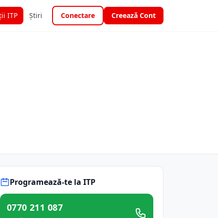
ții ITP
Știri
Conectare
Creează Cont
Programează-te la ITP
0770 211 087