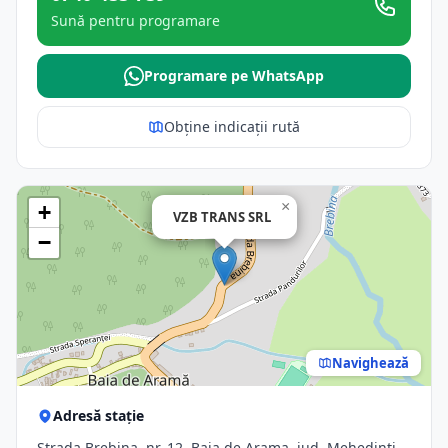
Sună pentru programare
Programare pe WhatsApp
Obține indicații rută
×
+
VZB TRANS SRL
−
Navighează
Adresă stație
Strada Brebina, nr. 12, Baia de Arama, jud. Mehedinti