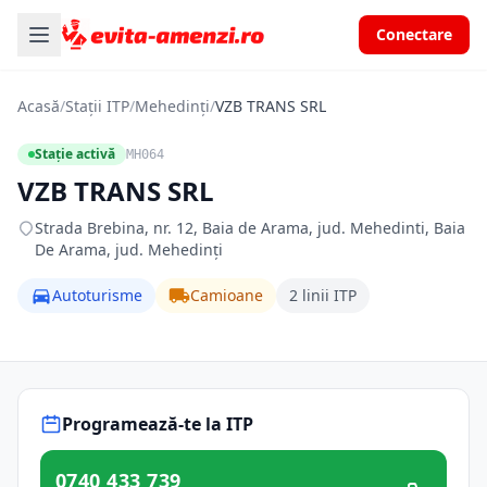
Conectare
Acasă
/
Stații ITP
/
Mehedinți
/
VZB TRANS SRL
Stație activă
MH064
VZB TRANS SRL
Strada Brebina, nr. 12, Baia de Arama, jud. Mehedinti, Baia
De Arama, jud. Mehedinți
Autoturisme
Camioane
2 linii ITP
Programează-te la ITP
0740 433 739