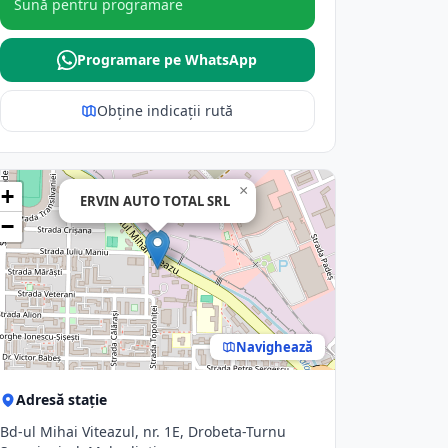
Sună pentru programare
Programare pe WhatsApp
Obține indicații rută
×
+
ERVIN AUTO TOTAL SRL
−
Navighează
Adresă stație
Bd-ul Mihai Viteazul, nr. 1E, Drobeta-Turnu