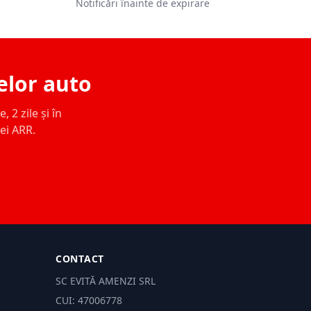
Notificări înainte de expirare
elor auto
 2 zile și în
ței ARR.
CONTACT
SC EVITĂ AMENZI SRL
CUI: 47006778