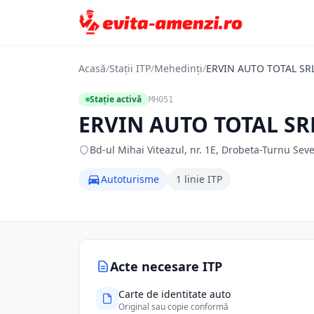
Acasă
/
Stații ITP
/
Mehedinți
/
ERVIN AUTO TOTAL SR
Stație activă
MH051
ERVIN AUTO TOTAL SR
Bd-ul Mihai Viteazul, nr. 1E, Drobeta-Turnu Sev
Autoturisme
1 linie ITP
Acte necesare ITP
Carte de identitate auto
Original sau copie conformă