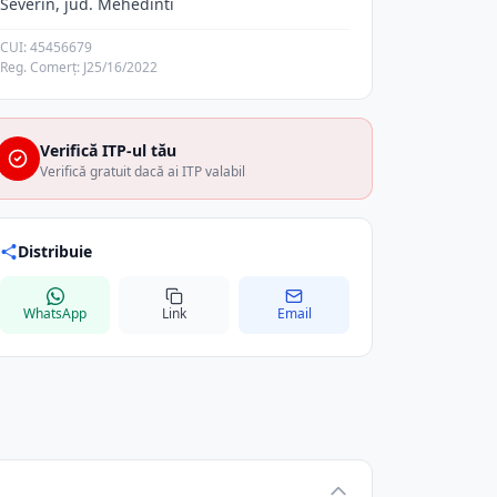
Severin, jud. Mehedinti
CUI: 45456679
Reg. Comerț: J25/16/2022
Verifică ITP-ul tău
Verifică gratuit dacă ai ITP valabil
Distribuie
WhatsApp
Link
Email