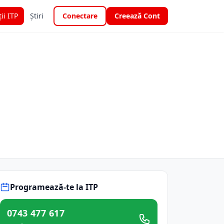
ții ITP
Știri
Conectare
Creează Cont
Programează-te la ITP
0743 477 617