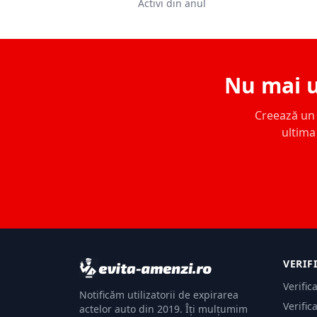
Activi din anul
Nu mai u
Creează un c
ultima 
VERIF
Verific
Notificăm utilizatorii de expirarea
Verific
actelor auto din 2019. Îți mulțumim