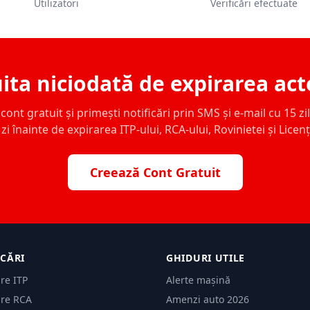
Utilizatori
Verificări efectuate
ita niciodată de expirarea act
ont gratuit și primești notificări prin SMS și e-mail cu 15 zile,
zi înainte de expirarea ITP-ului, RCA-ului, Rovinietei și Licen
Creează Cont Gratuit
ICĂRI
GHIDURI UTILE
are ITP
Alerte mașină
are RCA
Amenzi auto 2026