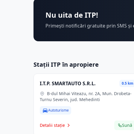
Nu uita de ITP!
Primești notificări gratuite prin SMS și 
Stații ITP în apropiere
I.T.P. SMARTAUTO S.R.L.
0.5 km
B-dul Mihai Viteazu, nr. 2A, Mun. Drobeta-
Turnu Severin, jud. Mehedinti
Autoturisme
Detalii stație
Sună