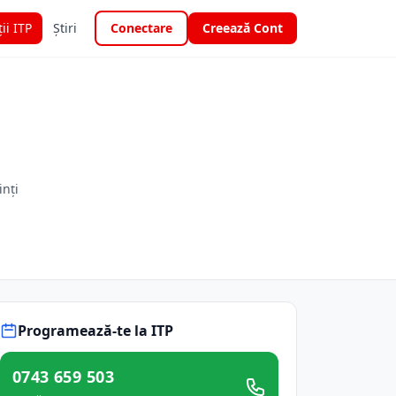
ții ITP
Știri
Conectare
Creează Cont
inți
Programează-te la ITP
0743 659 503