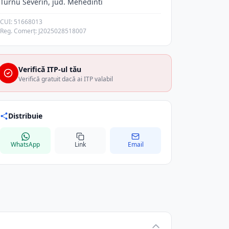
Turnu Severin, jud. Mehedinti
CUI: 51668013
Reg. Comerț: J2025028518007
Verifică ITP-ul tău
Verifică gratuit dacă ai ITP valabil
Distribuie
WhatsApp
Link
Email