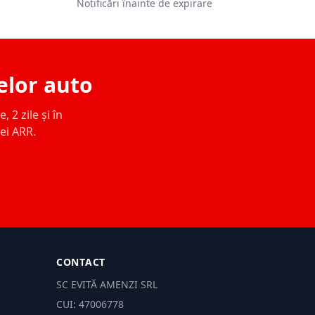
Notificări înainte de expirare
elor auto
 2 zile și în
ței ARR.
CONTACT
SC EVITĂ AMENZI SRL
CUI: 47006778