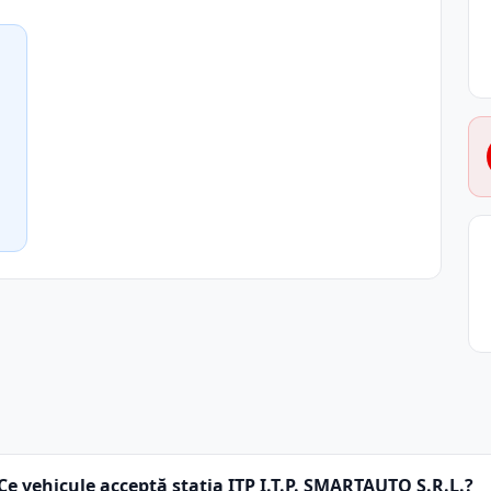
Ce vehicule acceptă stația ITP I.T.P. SMARTAUTO S.R.L.?