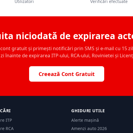
Utilizatori
Verificări efectuate
ita niciodată de expirarea act
ont gratuit și primești notificări prin SMS și e-mail cu 15 zile,
zi înainte de expirarea ITP-ului, RCA-ului, Rovinietei și Licen
Creează Cont Gratuit
ICĂRI
GHIDURI UTILE
are ITP
Alerte mașină
are RCA
Amenzi auto 2026