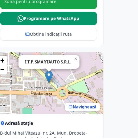
Sună pentru programare
Programare pe WhatsApp
Obține indicații rută
×
+
I.T.P. SMARTAUTO S.R.L.
−
Navighează
Adresă stație
B-dul Mihai Viteazu, nr. 2A, Mun. Drobeta-