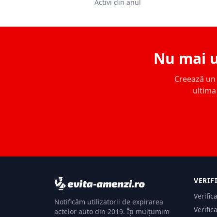
Activi din anul
Nu mai u
Creează un c
ultima 
VERIF
Verific
Notificăm utilizatorii de expirarea
Verific
actelor auto din 2019. Îți mulțumim