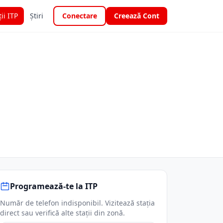
ții ITP
Știri
Conectare
Creează Cont
Programează-te la ITP
Număr de telefon indisponibil. Vizitează stația
direct sau verifică alte stații din zonă.