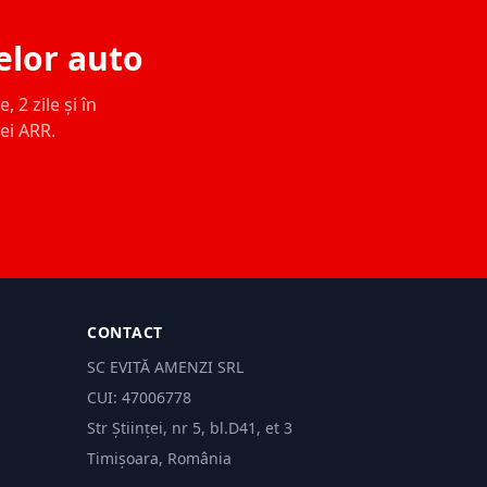
elor auto
 2 zile și în
ței ARR.
CONTACT
SC EVITĂ AMENZI SRL
CUI: 47006778
Str Științei, nr 5, bl.D41, et 3
Timișoara, România