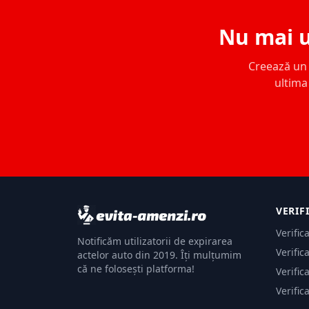
Nu mai u
Creează un c
ultima 
VERIF
Verific
Notificăm utilizatorii de expirarea
Verific
actelor auto din 2019. Îți mulțumim
că ne folosești platforma!
Verific
Verific