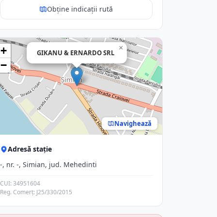
Obține indicații rută
×
+
GIKANU & ERNARDO SRL
−
Navighează
Adresă stație
-, nr. -, Simian, jud. Mehedinti
CUI: 34951604
Reg. Comerț: J25/330/2015