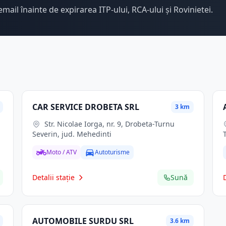
email înainte de expirarea ITP-ului, RCA-ului și Rovinietei.
CAR SERVICE DROBETA SRL
3 km
Str. Nicolae Iorga, nr. 9, Drobeta-Turnu
Severin, jud. Mehedinti
Moto / ATV
Autoturisme
Detalii stație
Sună
AUTOMOBILE SURDU SRL
3.6 km