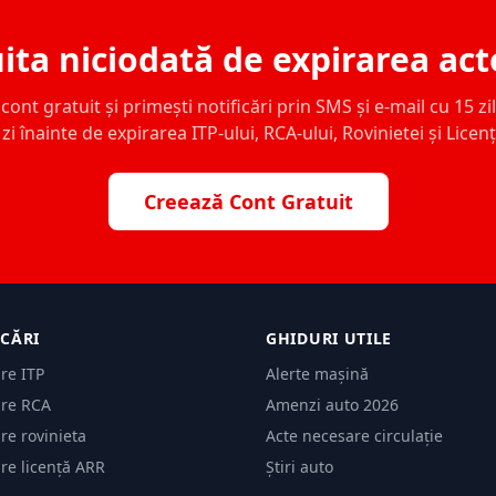
ita niciodată de expirarea act
ont gratuit și primești notificări prin SMS și e-mail cu 15 zile,
zi înainte de expirarea ITP-ului, RCA-ului, Rovinietei și Licen
Creează Cont Gratuit
ICĂRI
GHIDURI UTILE
are ITP
Alerte mașină
are RCA
Amenzi auto 2026
are rovinieta
Acte necesare circulație
are licență ARR
Știri auto