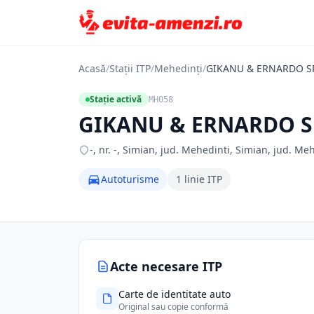
Acasă
/
Stații ITP
/
Mehedinți
/
GIKANU & ERNARDO S
Stație activă
MH058
GIKANU & ERNARDO S
-, nr. -, Simian, jud. Mehedinti, Simian, jud. Me
Autoturisme
1 linie ITP
Acte necesare ITP
Carte de identitate auto
Original sau copie conformă