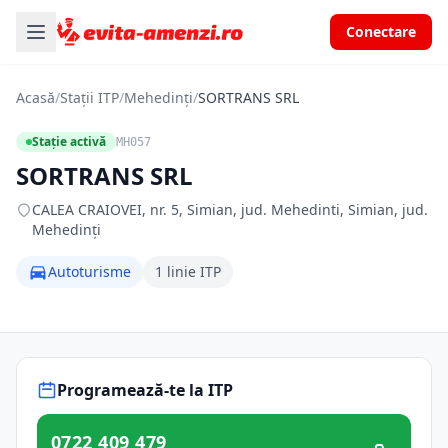
Conectare
Acasă
/
Stații ITP
/
Mehedinți
/
SORTRANS SRL
Stație activă
MH057
SORTRANS SRL
CALEA CRAIOVEI, nr. 5, Simian, jud. Mehedinti, Simian, jud.
Mehedinți
Autoturisme
1 linie ITP
Programează-te la ITP
0722 409 479