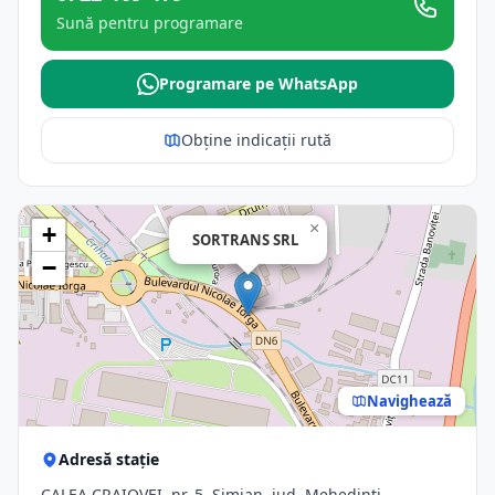
Sună pentru programare
Programare pe WhatsApp
Obține indicații rută
×
+
SORTRANS SRL
−
Navighează
Adresă stație
CALEA CRAIOVEI, nr. 5, Simian, jud. Mehedinti