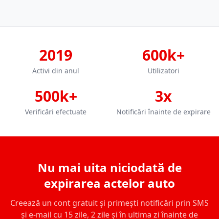
2019
600k+
Activi din anul
Utilizatori
500k+
3x
Verificări efectuate
Notificări înainte de expirare
Nu mai uita niciodată de
expirarea actelor auto
Creează un cont gratuit și primești notificări prin SMS
și e-mail cu 15 zile, 2 zile și în ultima zi înainte de