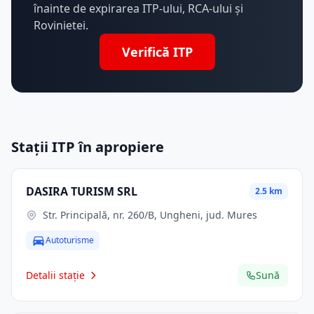
înainte de expirarea ITP-ului, RCA-ului și
Rovinietei.
Verifică ITP
Stații ITP în apropiere
DASIRA TURISM SRL
2.5 km
Str. Principală, nr. 260/B, Ungheni, jud. Mures
Autoturisme
Detalii stație
Sună