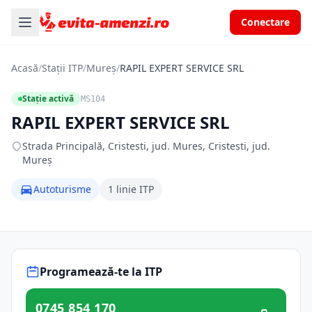
Conectare
Acasă
/
Stații ITP
/
Mureș
/
RAPIL EXPERT SERVICE SRL
Stație activă
MS104
RAPIL EXPERT SERVICE SRL
Strada Principală, Cristesti, jud. Mures, Cristesti, jud.
Mureș
Autoturisme
1 linie ITP
Programează-te la ITP
0745 854 170