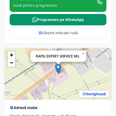
Sună pentru programare
Programare pe WhatsApp
Obține indicații rută
×
+
RAPIL EXPERT SERVICE SRL
−
Navighează
Adresă stație
Strada Principală, Cristesti, jud. Mures