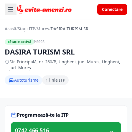
Conectare
Acasă
/
Stații ITP
/
Mureș
/
DASIRA TURISM SRL
Stație activă
MS098
DASIRA TURISM SRL
Str. Principală, nr. 260/B, Ungheni, jud. Mures, Ungheni,
jud. Mureș
Autoturisme
1 linie ITP
Programează-te la ITP
0742 466 516