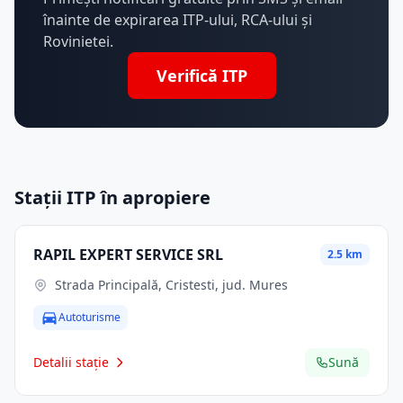
înainte de expirarea ITP-ului, RCA-ului și
Rovinietei.
Verifică ITP
Stații ITP în apropiere
RAPIL EXPERT SERVICE SRL
2.5 km
Strada Principală, Cristesti, jud. Mures
Autoturisme
Detalii stație
Sună