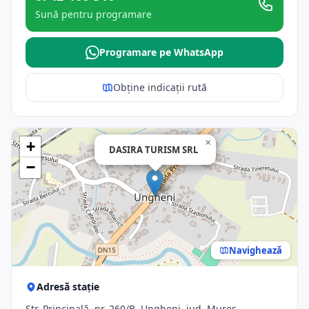
Sună pentru programare
Programare pe WhatsApp
Obține indicații rută
×
+
DASIRA TURISM SRL
−
Navighează
Adresă stație
Str. Principală, nr. 260/B, Ungheni, jud. Mures