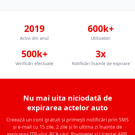
2019
600k+
Activi din anul
Utilizatori
500k+
3x
Verificări efectuate
Notificări înainte de expirare
Nu mai uita niciodată de
expirarea actelor auto
Creează un cont gratuit și primești notificări prin SMS
și e-mail cu 15 zile, 2 zile și în ultima zi înainte de
expirarea ITP-ului, RCA-ului, Rovinietei și Licenței ARR.