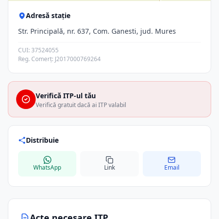
Adresă stație
Str. Principală, nr. 637, Com. Ganesti, jud. Mures
CUI: 37524055
Reg. Comerț: J2017000769264
Verifică ITP-ul tău
Verifică gratuit dacă ai ITP valabil
Distribuie
WhatsApp
Link
Email
Acte necesare ITP