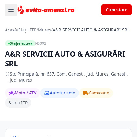
Conectare
Acasă
/
Stații ITP
/
Mureș
/
A&R SERVICII AUTO & ASIGURĂRI SRL
Stație activă
MS092
A&R SERVICII AUTO & ASIGURĂRI
SRL
Str. Principală, nr. 637, Com. Ganesti, jud. Mures, Ganesti,
jud. Mureș
Moto / ATV
Autoturisme
Camioane
3 linii ITP