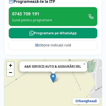
Programează-te la ITP
0743 709 191
Sună pentru programare
Programare pe WhatsApp
Obține indicații rută
×
+
A&R SERVICII AUTO & ASIGURĂRI SRL
−
Navighează