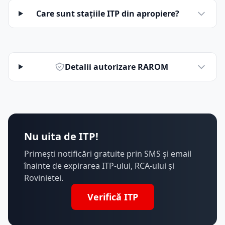
Care sunt stațiile ITP din apropiere?
Detalii autorizare RAROM
Nu uita de ITP!
Primești notificări gratuite prin SMS și email
înainte de expirarea ITP-ului, RCA-ului și
Rovinietei.
Verifică ITP