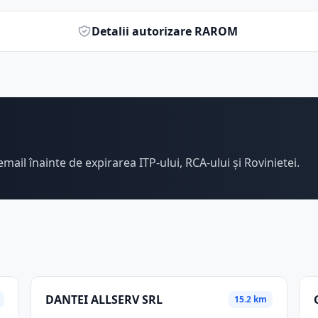
Detalii autorizare RAROM
email înainte de expirarea ITP-ului, RCA-ului și Rovinietei.
DANTEI ALLSERV SRL
15.2 km