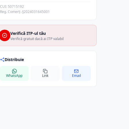
CUI: 50715192
Reg. Comerț: /J2024031645001
Verifică ITP-ul tău
Verifică gratuit dacă ai ITP valabil
Distribuie
WhatsApp
Link
Email