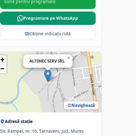
Sună pentru programare
Programare pe WhatsApp
Obține indicații rută
×
+
ALTIMEC SERV SRL
−
Navighează
Adresă stație
Str. Rampei, nr. 16, Tarnaveni, jud. Mures