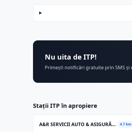
Nu uita de ITP!
Primești notificări gratuite prin SMS și 
Stații ITP în apropiere
A&R SERVICII AUTO & ASIGURĂRI SRL
4.7 km