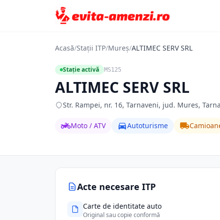
Acasă
/
Stații ITP
/
Mureș
/
ALTIMEC SERV SRL
Stație activă
MS125
ALTIMEC SERV SRL
Str. Rampei, nr. 16, Tarnaveni, jud. Mures, Tarn
Moto / ATV
Autoturisme
Camioan
Acte necesare ITP
Carte de identitate auto
Original sau copie conformă