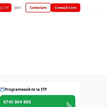
ții ITP
Știri
Conectare
Creează Cont
Programează-te la ITP
0745 804 888