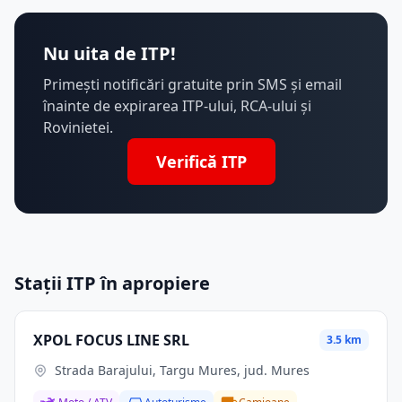
Nu uita de ITP!
Primești notificări gratuite prin SMS și email
înainte de expirarea ITP-ului, RCA-ului și
Rovinietei.
Verifică ITP
Stații ITP în apropiere
XPOL FOCUS LINE SRL
3.5 km
Strada Barajului, Targu Mures, jud. Mures