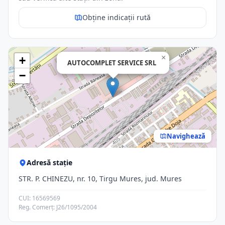
Obține indicații rută
×
+
AUTOCOMPLET SERVICE SRL
−
Navighează
Adresă stație
STR. P. CHINEZU, nr. 10, Tirgu Mures, jud. Mures
CUI: 16569569
Reg. Comerț: J26/1095/2004