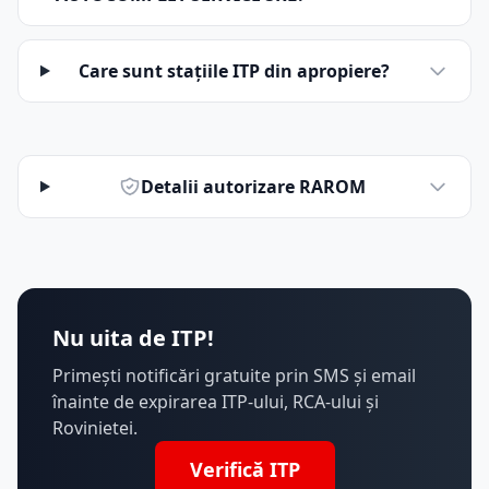
Care sunt stațiile ITP din apropiere?
Detalii autorizare RAROM
Nu uita de ITP!
Primești notificări gratuite prin SMS și email
înainte de expirarea ITP-ului, RCA-ului și
Rovinietei.
Verifică ITP