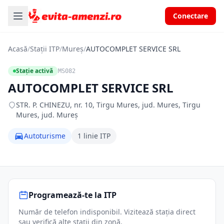
Conectare
Acasă
/
Stații ITP
/
Mureș
/
AUTOCOMPLET SERVICE SRL
Stație activă
MS082
AUTOCOMPLET SERVICE SRL
STR. P. CHINEZU, nr. 10, Tirgu Mures, jud. Mures, Tirgu
Mures, jud. Mureș
Autoturisme
1 linie ITP
Programează-te la ITP
Număr de telefon indisponibil. Vizitează stația direct
sau verifică alte stații din zonă.