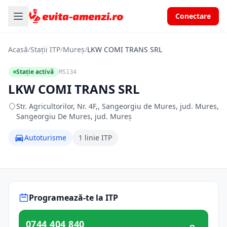
Conectare
Acasă
/
Stații ITP
/
Mureș
/
LKW COMI TRANS SRL
Stație activă
MS134
LKW COMI TRANS SRL
Str. Agricultorilor, Nr. 4F,, Sangeorgiu de Mures, jud. Mures,
Sangeorgiu De Mures, jud. Mureș
Autoturisme
1 linie ITP
Programează-te la ITP
0744 404 840