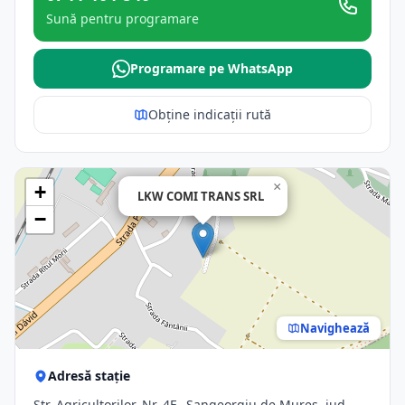
Sună pentru programare
Programare pe WhatsApp
Obține indicații rută
×
+
LKW COMI TRANS SRL
−
Navighează
Adresă stație
Str. Agricultorilor, Nr. 4F,, Sangeorgiu de Mures, jud.