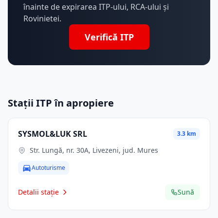
înainte de expirarea ITP-ului, RCA-ului și
Rovinietei.
Verifică ITP
Stații ITP în apropiere
SYSMOL&LUK SRL
3.3 km
Str. Lungă, nr. 30A, Livezeni, jud. Mures
Autoturisme
Detalii stație
Sună