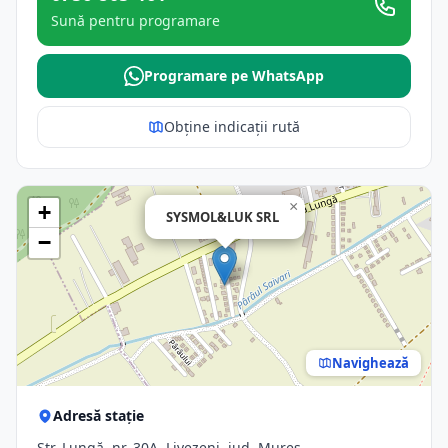
Sună pentru programare
Programare pe WhatsApp
Obține indicații rută
×
+
SYSMOL&LUK SRL
−
Navighează
Adresă stație
Str. Lungă, nr. 30A, Livezeni, jud. Mures