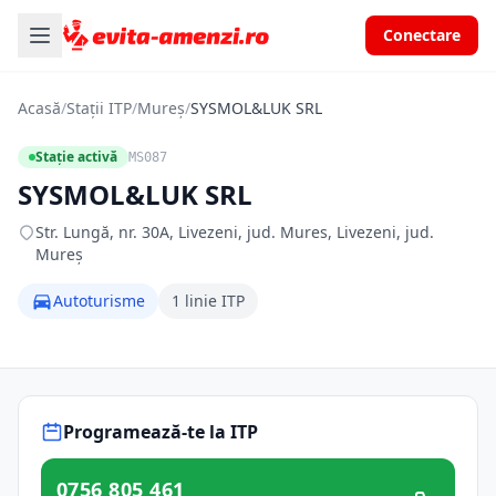
Conectare
Acasă
/
Stații ITP
/
Mureș
/
SYSMOL&LUK SRL
Stație activă
MS087
SYSMOL&LUK SRL
Str. Lungă, nr. 30A, Livezeni, jud. Mures, Livezeni, jud.
Mureș
Autoturisme
1 linie ITP
Programează-te la ITP
0756 805 461