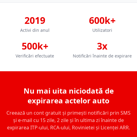
2019
600k+
Activi din anul
Utilizatori
500k+
3x
Verificări efectuate
Notificări înainte de expirare
Nu mai uita niciodată de
expirarea actelor auto
Creează un cont gratuit și primești notificări prin SMS
și e-mail cu 15 zile, 2 zile și în ultima zi înainte de
expirarea ITP-ului, RCA-ului, Rovinietei și Licenței ARR.