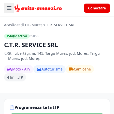
Conectare
Acasă
/
Stații ITP
/
Mureș
/
C.T.R. SERVICE SRL
Stație activă
MS056
C.T.R. SERVICE SRL
Str. Libertăţii, nr. 145, Targu Mures, jud. Mures, Targu
Mures, jud. Mureș
Moto / ATV
Autoturisme
Camioane
4 linii ITP
Programează-te la ITP