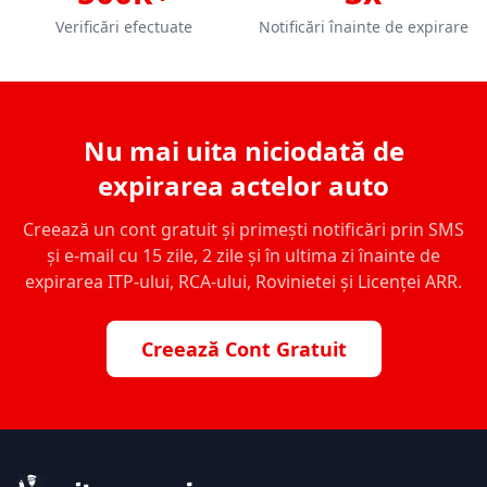
Verificări efectuate
Notificări înainte de expirare
Nu mai uita niciodată de
expirarea actelor auto
Creează un cont gratuit și primești notificări prin SMS
și e-mail cu 15 zile, 2 zile și în ultima zi înainte de
expirarea ITP-ului, RCA-ului, Rovinietei și Licenței ARR.
Creează Cont Gratuit