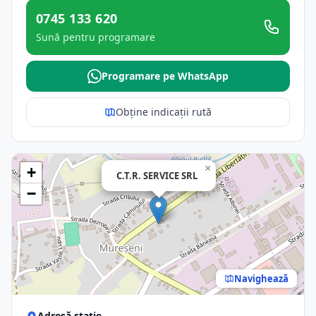
0745 133 620
Sună pentru programare
Programare pe WhatsApp
Obține indicații rută
×
+
C.T.R. SERVICE SRL
−
Navighează
Adresă stație