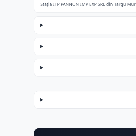
Stația ITP PANNON IMP EXP SRL din Targu Mures 