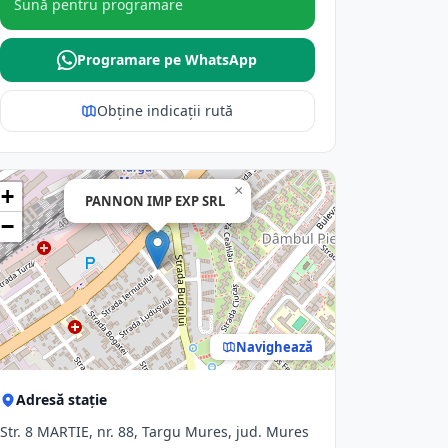
Sună pentru programare
Programare pe WhatsApp
Obține indicații rută
×
+
PANNON IMP EXP SRL
−
Navighează
Adresă stație
Str. 8 MARTIE, nr. 88, Targu Mures, jud. Mures