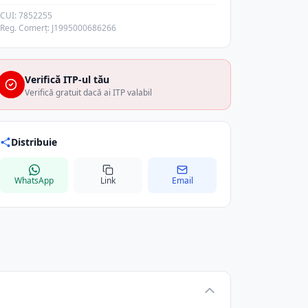
CUI: 7852255
Reg. Comerț: J1995000686266
Verifică ITP-ul tău
Verifică gratuit dacă ai ITP valabil
Distribuie
WhatsApp
Link
Email