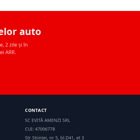
elor auto
 2 zile și în
ței ARR.
CONTACT
SC EVITĂ AMENZI SRL
CUI: 47006778
Str Științei, nr 5, bl.D41, et 3