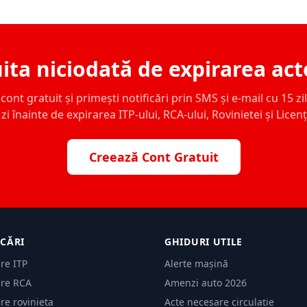
ita niciodată de expirarea act
ont gratuit și primești notificări prin SMS și e-mail cu 15 zile,
zi înainte de expirarea ITP-ului, RCA-ului, Rovinietei și Licen
Creează Cont Gratuit
ICĂRI
GHIDURI UTILE
are ITP
Alerte mașină
are RCA
Amenzi auto 2026
are rovinieta
Acte necesare circulație