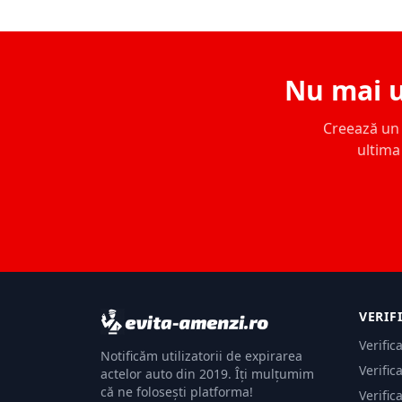
Nu mai u
Creează un c
ultima 
VERIF
Verific
Notificăm utilizatorii de expirarea
Verific
actelor auto din 2019. Îți mulțumim
că ne folosești platforma!
Verific