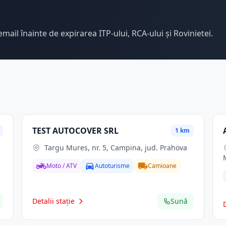
email înainte de expirarea ITP-ului, RCA-ului și Rovinietei.
TEST AUTOCOVER SRL
1 km
Targu Mures, nr. 5, Campina, jud. Prahova
Moto / ATV
Autoturisme
Camioane
Detalii stație
Sună