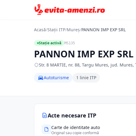
Acasă
/
Stații ITP
/
Mureș
/
PANNON IMP EXP SRL
Stație activă
MS135
PANNON IMP EXP SRL
Str. 8 MARTIE, nr. 88, Targu Mures, jud. Mures
Autoturisme
1 linie ITP
Acte necesare ITP
Carte de identitate auto
Original sau copie conformă