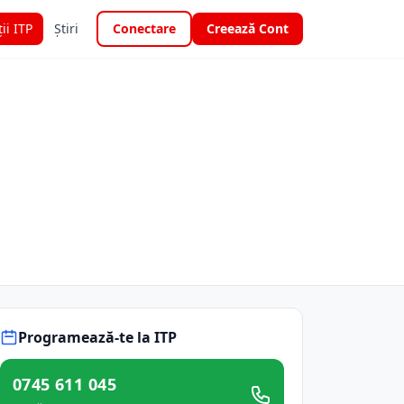
ții ITP
Știri
Conectare
Creează Cont
Programează-te la ITP
0745 611 045