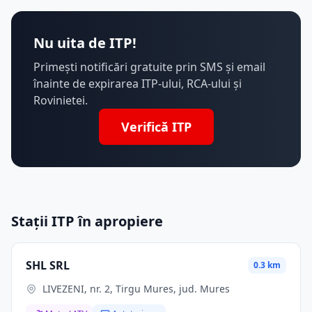
Nu uita de ITP!
Primești notificări gratuite prin SMS și email
înainte de expirarea ITP-ului, RCA-ului și
Rovinietei.
Verifică ITP
Stații ITP în apropiere
SHL SRL
0.3 km
LIVEZENI, nr. 2, Tirgu Mures, jud. Mures