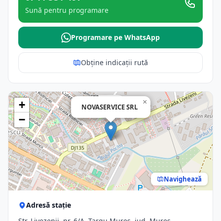
Sună pentru programare
Programare pe WhatsApp
Obține indicații rută
×
+
NOVASERVICE SRL
−
Navighează
Adresă stație
Str. Livezenii, nr. 6/A, Targu Mures, jud. Mures