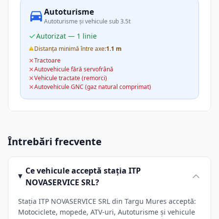
Autoturisme
Autoturisme și vehicule sub 3.5t
Autorizat — 1 linie
Distanța minimă între axe:
1.1 m
Tractoare
Autovehicule fără servofrână
Vehicule tractate (remorci)
Autovehicule GNC (gaz natural comprimat)
Întrebări frecvente
Ce vehicule acceptă stația ITP
NOVASERVICE SRL?
Stația ITP NOVASERVICE SRL din Targu Mures acceptă:
Motociclete, mopede, ATV-uri, Autoturisme și vehicule