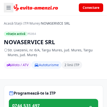
Conectare
Acasă
/
Stații ITP
/
Mureș
/
NOVASERVICE SRL
Stație activă
MS064
NOVASERVICE SRL
Str. Livezenii, nr. 6/A, Targu Mures, jud. Mures, Targu
Mures, jud. Mureș
Moto / ATV
Autoturisme
2 linii ITP
Programează-te la ITP
0744 531 497