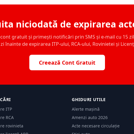
ita niciodată de expirarea act
ont gratuit și primești notificări prin SMS și e-mail cu 15 zile,
zi înainte de expirarea ITP-ului, RCA-ului, Rovinietei și Licen
Creează Cont Gratuit
ICĂRI
GHIDURI UTILE
are ITP
Alerte mașină
are RCA
Amenzi auto 2026
are rovinieta
Acte necesare circulație