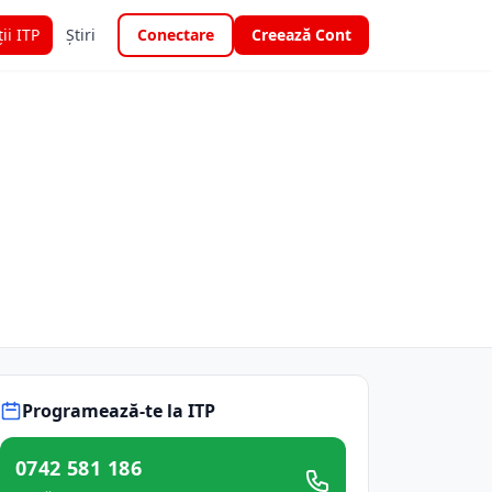
ții ITP
Știri
Conectare
Creează Cont
Programează-te la ITP
0742 581 186