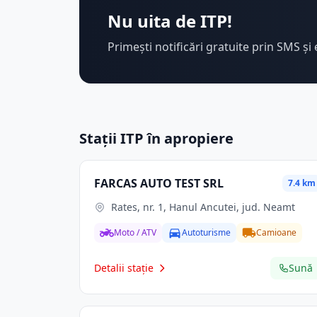
Nu uita de ITP!
Primești notificări gratuite prin SMS și 
Stații ITP în apropiere
FARCAS AUTO TEST SRL
7.4 km
Rates, nr. 1, Hanul Ancutei, jud. Neamt
Moto / ATV
Autoturisme
Camioane
Detalii stație
Sună