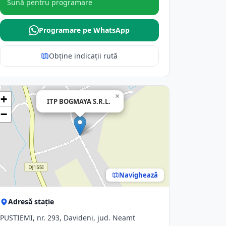
Sună pentru programare
Programare pe WhatsApp
Obține indicații rută
×
+
ITP BOGMAYA S.R.L.
−
Navighează
Adresă stație
PUSTIEMI, nr. 293, Davideni, jud. Neamt