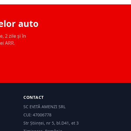
elor auto
 2 zile și în
ței ARR.
CONTACT
SC EVITĂ AMENZI SRL
CUI: 47006778
Str Științei, nr 5, bl.D41, et 3