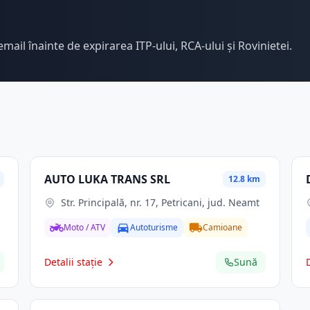
email înainte de expirarea ITP-ului, RCA-ului și Rovinietei.
AUTO LUKA TRANS SRL
12.8 km
Str. Principală, nr. 17, Petricani, jud. Neamt
Moto / ATV
Autoturisme
Camioane
Detalii stație
Sună