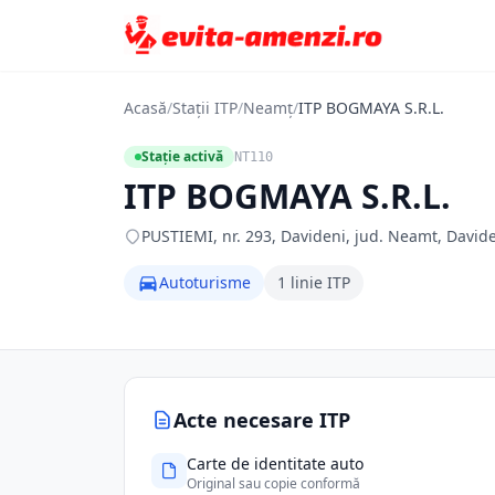
Acasă
/
Stații ITP
/
Neamț
/
ITP BOGMAYA S.R.L.
Stație activă
NT110
ITP BOGMAYA S.R.L.
PUSTIEMI, nr. 293, Davideni, jud. Neamt, David
Autoturisme
1 linie ITP
Acte necesare ITP
Carte de identitate auto
Original sau copie conformă