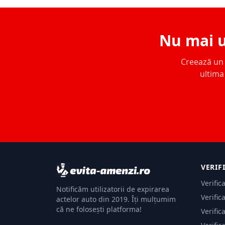
Nu mai u
Creează un c
ultima 
VERIF
Verific
Notificăm utilizatorii de expirarea
Verific
actelor auto din 2019. Îți mulțumim
că ne folosești platforma!
Verific