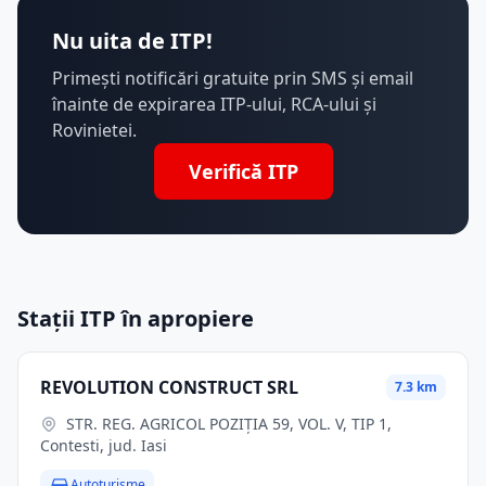
Nu uita de ITP!
Primești notificări gratuite prin SMS și email
înainte de expirarea ITP-ului, RCA-ului și
Rovinietei.
Verifică ITP
Stații ITP în apropiere
REVOLUTION CONSTRUCT SRL
7.3 km
STR. REG. AGRICOL POZIȚIA 59, VOL. V, TIP 1,
Contesti, jud. Iasi
Autoturisme