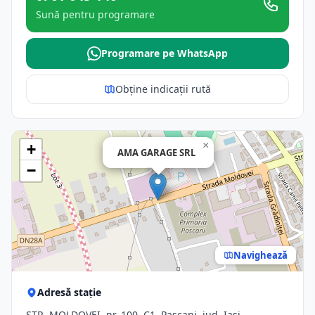
Sună pentru programare
Programare pe WhatsApp
Obține indicații rută
×
+
AMA GARAGE SRL
−
Navighează
Adresă stație
STR. MOLDOVEI, nr. 100, C1, Pascani, jud. Iasi