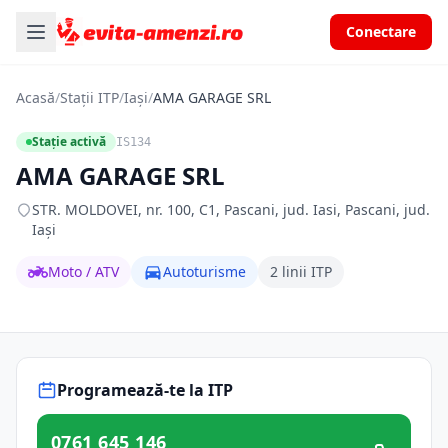
Conectare
Acasă
/
Stații ITP
/
Iași
/
AMA GARAGE SRL
Stație activă
IS134
AMA GARAGE SRL
STR. MOLDOVEI, nr. 100, C1, Pascani, jud. Iasi, Pascani, jud.
Iași
Moto / ATV
Autoturisme
2 linii ITP
Programează-te la ITP
0761 645 146