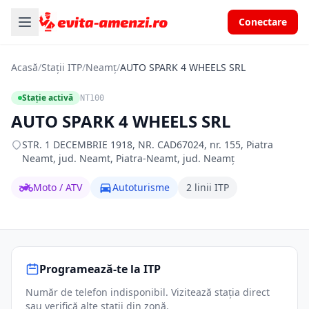
Conectare
Acasă
/
Stații ITP
/
Neamț
/
AUTO SPARK 4 WHEELS SRL
Stație activă
NT100
AUTO SPARK 4 WHEELS SRL
STR. 1 DECEMBRIE 1918, NR. CAD67024, nr. 155, Piatra
Neamt, jud. Neamt, Piatra-Neamt, jud. Neamț
Moto / ATV
Autoturisme
2 linii ITP
Programează-te la ITP
Număr de telefon indisponibil. Vizitează stația direct
sau verifică alte stații din zonă.