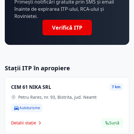
Primești notificări gratuite prin SMS și email
înainte de expirarea ITP-ului, RCA-ului și
Rovinietei.
Verifică ITP
Stații ITP în apropiere
CEM 61 NIKA SRL
7 km
Petru Rares, nr. 93, Bistrita, jud. Neamt
Autoturisme
Detalii stație
Sună