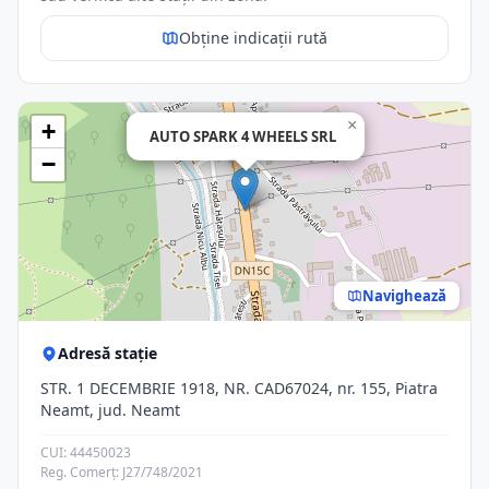
Obține indicații rută
×
+
AUTO SPARK 4 WHEELS SRL
−
Navighează
Adresă stație
STR. 1 DECEMBRIE 1918, NR. CAD67024, nr. 155, Piatra
Neamt, jud. Neamt
CUI: 44450023
Reg. Comerț: J27/748/2021