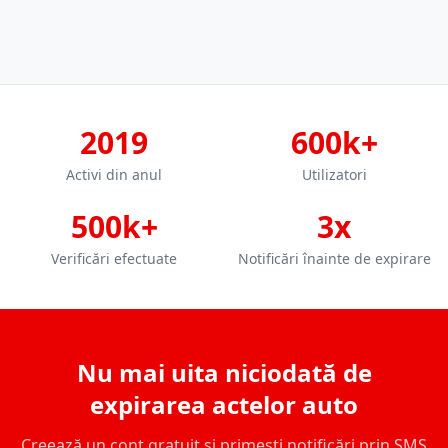
2019
600k+
Activi din anul
Utilizatori
500k+
3x
Verificări efectuate
Notificări înainte de expirare
Nu mai uita niciodată de
expirarea actelor auto
Creează un cont gratuit și primești notificări prin SMS