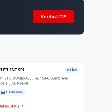
Verifică ITP
ELFIL INT SRL
6.2 km
STR. DUMBRAVEI, nr. 153A, Dumbrava
Rosie, jud. Neamt
Autoturisme
Detalii stație