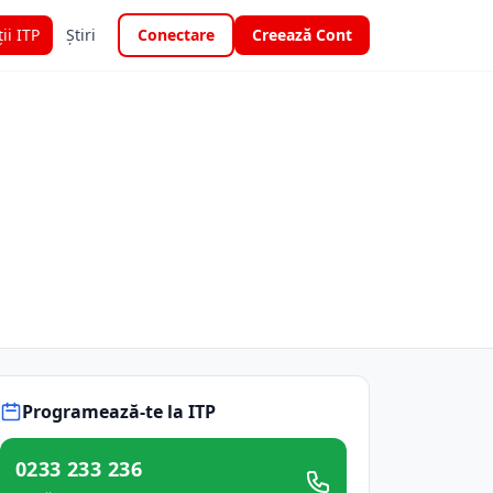
ții ITP
Știri
Conectare
Creează Cont
Programează-te la ITP
0233 233 236