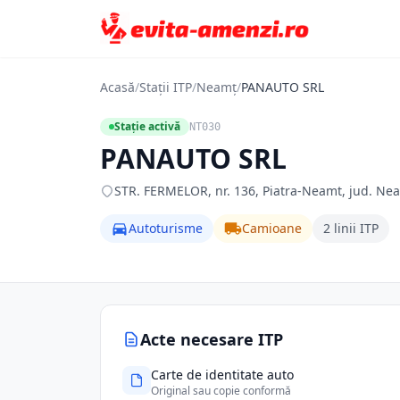
Acasă
/
Stații ITP
/
Neamț
/
PANAUTO SRL
Stație activă
NT030
PANAUTO SRL
STR. FERMELOR, nr. 136, Piatra-Neamt, jud. Ne
Autoturisme
Camioane
2 linii ITP
Acte necesare ITP
Carte de identitate auto
Original sau copie conformă