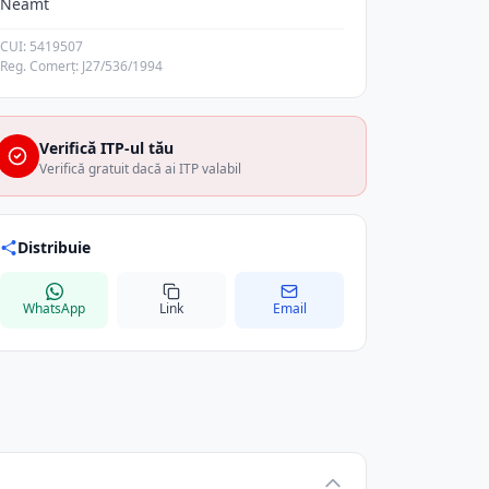
Neamt
CUI: 5419507
Reg. Comerț: J27/536/1994
Verifică ITP-ul tău
Verifică gratuit dacă ai ITP valabil
Distribuie
WhatsApp
Link
Email