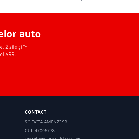
elor auto
 2 zile și în
ței ARR.
CONTACT
SC EVITĂ AMENZI SRL
CUI: 47006778