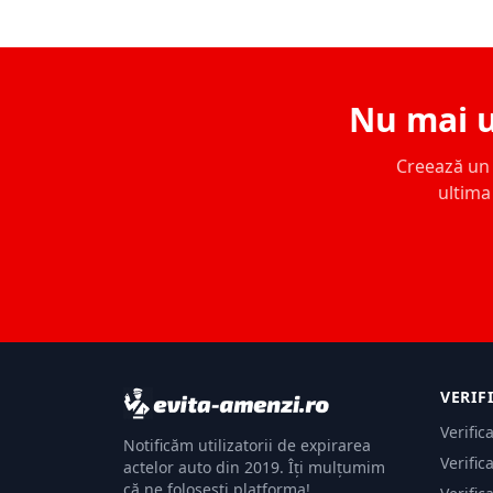
Nu mai u
Creează un c
ultima 
VERIF
Verific
Notificăm utilizatorii de expirarea
Verific
actelor auto din 2019. Îți mulțumim
că ne folosești platforma!