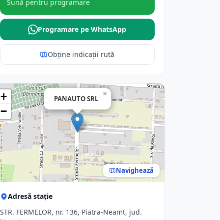
Sună pentru programare
Programare pe WhatsApp
Obține indicații rută
×
+
PANAUTO SRL
−
Navighează
Adresă stație
STR. FERMELOR, nr. 136, Piatra-Neamt, jud.