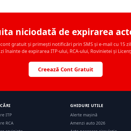
ita niciodată de expirarea act
ont gratuit și primești notificări prin SMS și e-mail cu 15 zile,
zi înainte de expirarea ITP-ului, RCA-ului, Rovinietei și Licen
Creează Cont Gratuit
ICĂRI
GHIDURI UTILE
are ITP
Alerte mașină
are RCA
Amenzi auto 2026