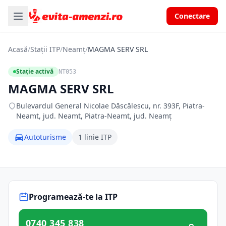
Conectare
Acasă
/
Stații ITP
/
Neamț
/
MAGMA SERV SRL
Stație activă
NT053
MAGMA SERV SRL
Bulevardul General Nicolae Dăscălescu, nr. 393F, Piatra-
Neamt, jud. Neamt, Piatra-Neamt, jud. Neamț
Autoturisme
1 linie ITP
Programează-te la ITP
0740 345 838