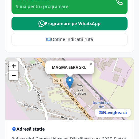
Sună pentru programare
Programare pe WhatsApp
Obține indicații rută
×
+
MAGMA SERV SRL
−
Navighează
Adresă stație
Bulevardul General Nicolae Dăscălescu, nr. 393F, Piatra-