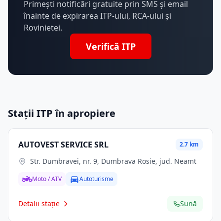
Primești notificări gratuite prin SMS și email
înainte de expirarea ITP-ului, RCA-ului și
Rovinietei.
Verifică ITP
Stații ITP în apropiere
AUTOVEST SERVICE SRL
2.7 km
Str. Dumbravei, nr. 9, Dumbrava Rosie, jud. Neamt
Moto / ATV
Autoturisme
Detalii stație
Sună