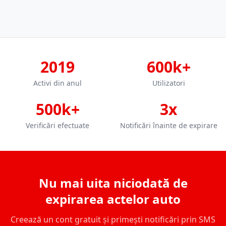
2019
600k+
Activi din anul
Utilizatori
500k+
3x
Verificări efectuate
Notificări înainte de expirare
Nu mai uita niciodată de
expirarea actelor auto
Creează un cont gratuit și primești notificări prin SMS