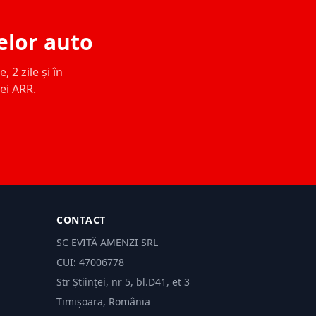
elor auto
 2 zile și în
ței ARR.
CONTACT
SC EVITĂ AMENZI SRL
CUI: 47006778
Str Științei, nr 5, bl.D41, et 3
Timișoara, România