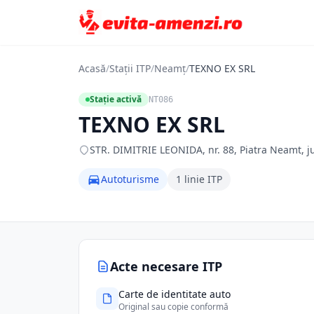
Acasă
/
Stații ITP
/
Neamț
/
TEXNO EX SRL
Stație activă
NT086
TEXNO EX SRL
STR. DIMITRIE LEONIDA, nr. 88, Piatra Neamt, 
Autoturisme
1 linie ITP
Acte necesare ITP
Carte de identitate auto
Original sau copie conformă