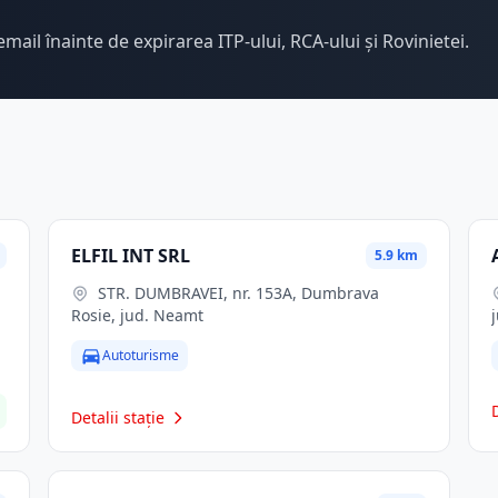
email înainte de expirarea ITP-ului, RCA-ului și Rovinietei.
ELFIL INT SRL
5.9 km
STR. DUMBRAVEI, nr. 153A, Dumbrava
Rosie, jud. Neamt
Autoturisme
Detalii stație