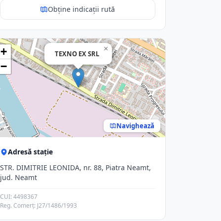
Obține indicații rută
×
+
TEXNO EX SRL
−
Navighează
Adresă stație
STR. DIMITRIE LEONIDA, nr. 88, Piatra Neamt,
jud. Neamt
CUI: 4498367
Reg. Comerț: J27/1486/1993