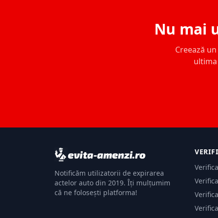
Nu mai u
Creează un c
ultima 
VERIF
Verific
Notificăm utilizatorii de expirarea
Verific
actelor auto din 2019. Îți mulțumim
că ne folosești platforma!
Verific
Verific