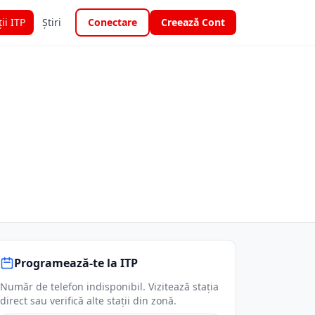
ții ITP
Știri
Conectare
Creează Cont
Programează-te la ITP
Număr de telefon indisponibil. Vizitează stația
direct sau verifică alte stații din zonă.