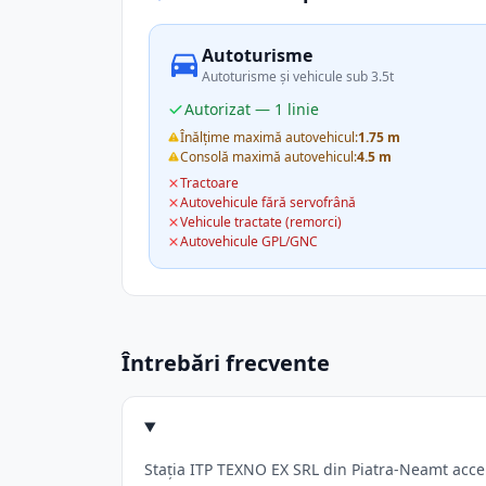
Autoturisme
Autoturisme și vehicule sub 3.5t
Autorizat — 1 linie
Înălțime maximă autovehicul:
1.75 m
Consolă maximă autovehicul:
4.5 m
Tractoare
Autovehicule fără servofrână
Vehicule tractate (remorci)
Autovehicule GPL/GNC
Întrebări frecvente
Stația ITP TEXNO EX SRL din Piatra-Neamt accept