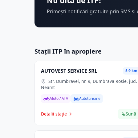
Nu uita de ITP!
Primești notificări gratuite prin SMS și 
Stații ITP în apropiere
AUTOVEST SERVICE SRL
5.9 km
Str. Dumbravei, nr. 9, Dumbrava Rosie, jud.
Neamt
Moto / ATV
Autoturisme
Detalii stație
Sună