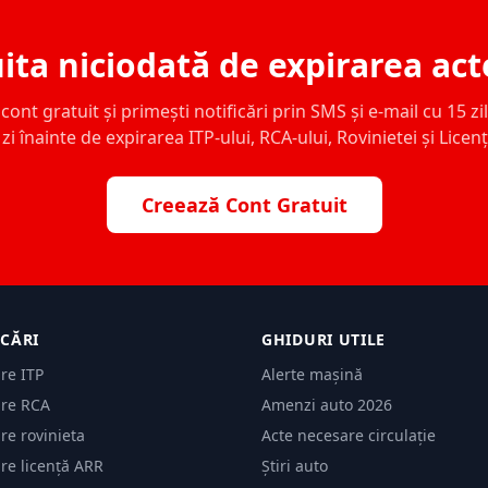
ita niciodată de expirarea act
ont gratuit și primești notificări prin SMS și e-mail cu 15 zile,
zi înainte de expirarea ITP-ului, RCA-ului, Rovinietei și Licen
Creează Cont Gratuit
ICĂRI
GHIDURI UTILE
are ITP
Alerte mașină
are RCA
Amenzi auto 2026
are rovinieta
Acte necesare circulație
are licență ARR
Știri auto