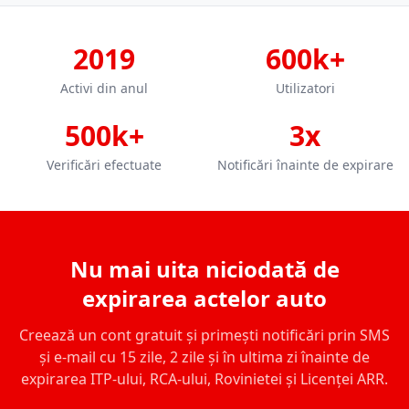
2019
600k+
Activi din anul
Utilizatori
500k+
3x
Verificări efectuate
Notificări înainte de expirare
Nu mai uita niciodată de
expirarea actelor auto
Creează un cont gratuit și primești notificări prin SMS
și e-mail cu 15 zile, 2 zile și în ultima zi înainte de
expirarea ITP-ului, RCA-ului, Rovinietei și Licenței ARR.