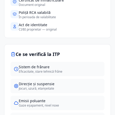
Certificat de înmatriculare
Document original
Poliță RCA valabilă
În perioada de valabilitate
Act de identitate
CI/BI proprietar — original
Ce se verifică la ITP
Sistem de frânare
Eficacitate, stare tehnică frâne
Direcție și suspensie
Jocuri, uzură, etanșeitate
Emisii poluante
Gaze eșapament, nivel noxe