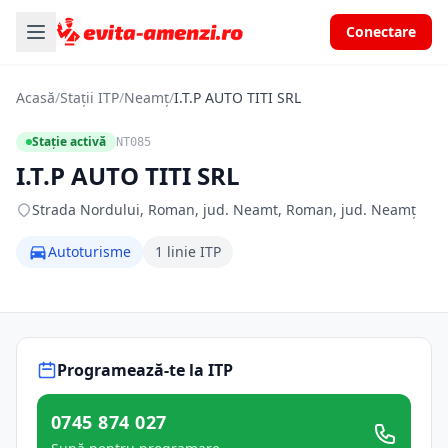
Conectare
Acasă
/
Stații ITP
/
Neamț
/
I.T.P AUTO TITI SRL
Stație activă
NT085
I.T.P AUTO TITI SRL
Strada Nordului, Roman, jud. Neamt, Roman, jud. Neamț
Autoturisme
1 linie ITP
Programează-te la ITP
0745 874 027