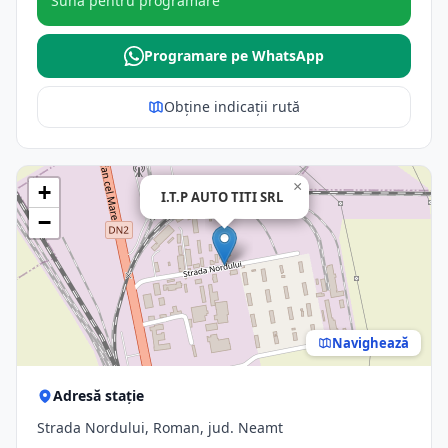
Sună pentru programare
Programare pe WhatsApp
Obține indicații rută
×
+
I.T.P AUTO TITI SRL
−
Navighează
Adresă stație
Strada Nordului, Roman, jud. Neamt