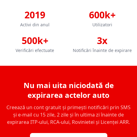
2019
600k+
Activi din anul
Utilizatori
500k+
3x
Verificări efectuate
Notificări înainte de expirare
Nu mai uita niciodată de
expirarea actelor auto
Creează un cont gratuit și primești notificări prin SMS
și e-mail cu 15 zile, 2 zile și în ultima zi înainte de
expirarea ITP-ului, RCA-ului, Rovinietei și Licenței ARR.