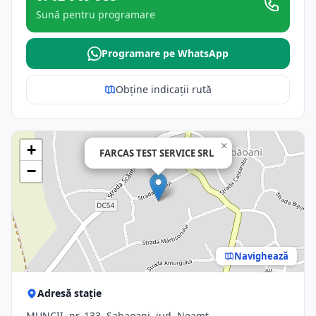
Sună pentru programare
Programare pe WhatsApp
Obține indicații rută
×
+
FARCAS TEST SERVICE SRL
−
Navighează
Adresă stație
MUNCII, nr. 133, Sabaoani, jud. Neamt