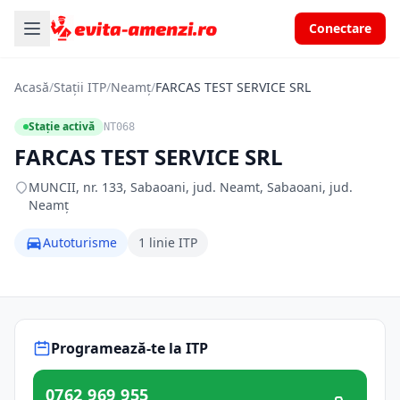
Conectare
Acasă
/
Stații ITP
/
Neamț
/
FARCAS TEST SERVICE SRL
Stație activă
NT068
FARCAS TEST SERVICE SRL
MUNCII, nr. 133, Sabaoani, jud. Neamt, Sabaoani, jud.
Neamț
Autoturisme
1 linie ITP
Programează-te la ITP
0762 969 955