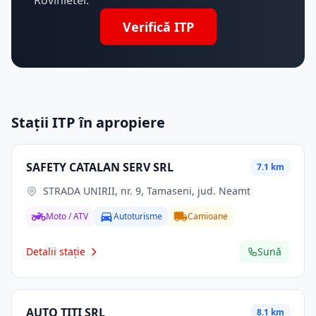
Rovinietei.
Verifică ITP
Stații ITP în apropiere
SAFETY CATALAN SERV SRL
7.1 km
STRADA UNIRII, nr. 9, Tamaseni, jud. Neamt
Moto / ATV
Autoturisme
Camioane
Detalii stație
Sună
AUTO TITI SRL
8.1 km