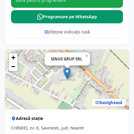
Sună pentru programare
Programare pe WhatsApp
Obține indicații rută
×
+
SINUS GRUP SRL
−
Navighează
Adresă stație
CHIMIEI, nr. 6, Savinesti, jud. Neamt