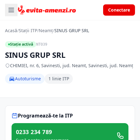
Conectare
Acasă
/
Stații ITP
/
Neamț
/
SINUS GRUP SRL
Stație activă
NT039
SINUS GRUP SRL
CHIMIEI, nr. 6, Savinesti, jud. Neamt, Savinesti, jud. Neamț
Autoturisme
1 linie ITP
Programează-te la ITP
0233 234 789