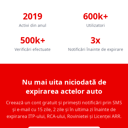
2019
600k+
Activi din anul
Utilizatori
500k+
3x
Verificări efectuate
Notificări înainte de expirare
Nu mai uita niciodată de
expirarea actelor auto
Creează un cont gratuit și primești notificări prin SMS
și e-mail cu 15 zile, 2 zile și în ultima zi înainte de
expirarea ITP-ului, RCA-ului, Rovinietei și Licenței ARR.