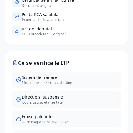
Certificat de înmatriculare
Document original
Poliță RCA valabilă
În perioada de valabilitate
Act de identitate
CI/BI proprietar — original
Ce se verifică la ITP
Sistem de frânare
Eficacitate, stare tehnică frâne
Direcție și suspensie
Jocuri, uzură, etanșeitate
Emisii poluante
Gaze eșapament, nivel noxe