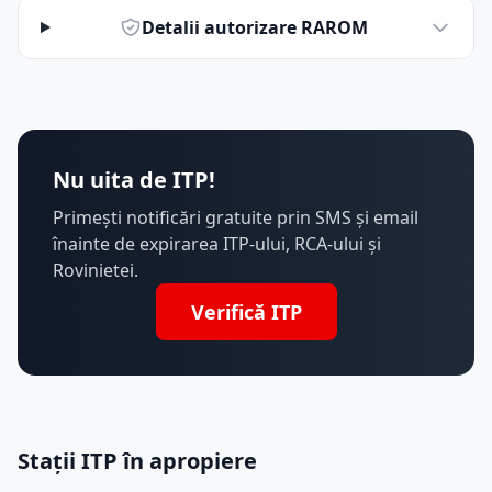
Detalii autorizare RAROM
Nu uita de ITP!
Primești notificări gratuite prin SMS și email
înainte de expirarea ITP-ului, RCA-ului și
Rovinietei.
Verifică ITP
Stații ITP în apropiere