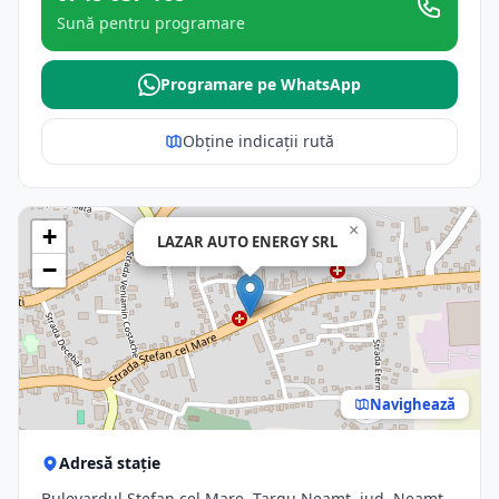
Sună pentru programare
Programare pe WhatsApp
Obține indicații rută
×
+
LAZAR AUTO ENERGY SRL
−
Navighează
Adresă stație
Bulevardul Ștefan cel Mare, Targu Neamt, jud. Neamt