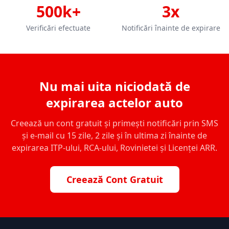
500k+
3x
Verificări efectuate
Notificări înainte de expirare
Nu mai uita niciodată de
expirarea actelor auto
Creează un cont gratuit și primești notificări prin SMS
și e-mail cu 15 zile, 2 zile și în ultima zi înainte de
expirarea ITP-ului, RCA-ului, Rovinietei și Licenței ARR.
Creează Cont Gratuit