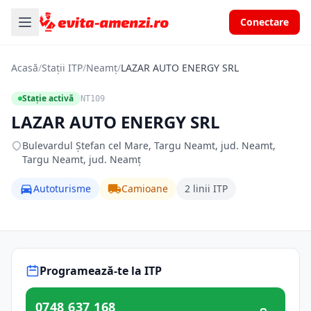
Conectare
Acasă
/
Stații ITP
/
Neamț
/
LAZAR AUTO ENERGY SRL
Stație activă
NT109
LAZAR AUTO ENERGY SRL
Bulevardul Ștefan cel Mare, Targu Neamt, jud. Neamt,
Targu Neamt, jud. Neamț
Autoturisme
Camioane
2 linii ITP
Programează-te la ITP
0748 637 168