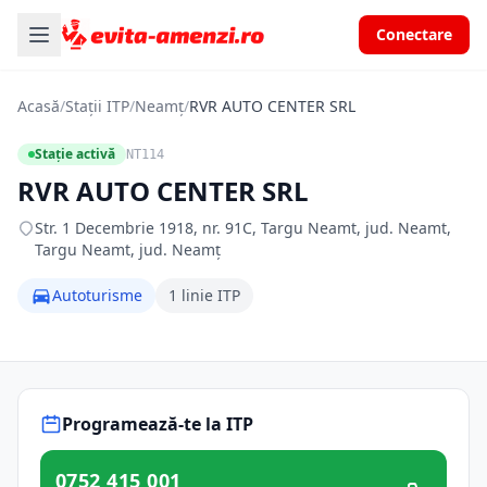
Conectare
Acasă
/
Stații ITP
/
Neamț
/
RVR AUTO CENTER SRL
Stație activă
NT114
RVR AUTO CENTER SRL
Str. 1 Decembrie 1918, nr. 91C, Targu Neamt, jud. Neamt,
Targu Neamt, jud. Neamț
Autoturisme
1 linie ITP
Programează-te la ITP
0752 415 001