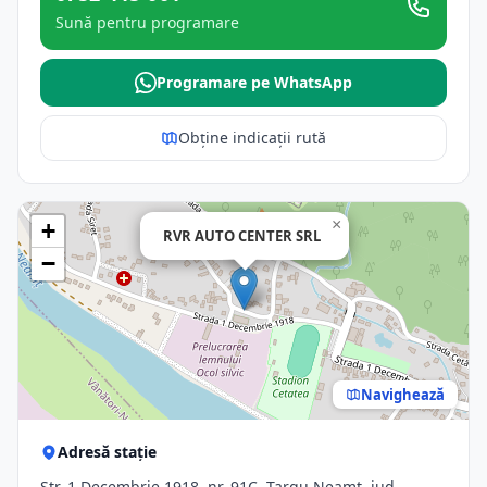
Sună pentru programare
Programare pe WhatsApp
Obține indicații rută
×
+
RVR AUTO CENTER SRL
−
Navighează
Adresă stație
Str. 1 Decembrie 1918, nr. 91C, Targu Neamt, jud.