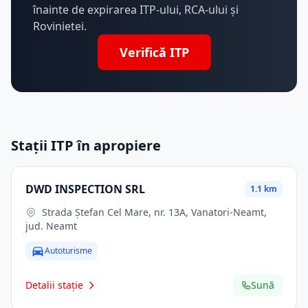
înainte de expirarea ITP-ului, RCA-ului și
Rovinietei.
Verifică ITP
Stații ITP în apropiere
DWD INSPECTION SRL
1.1 km
Strada Ștefan Cel Mare, nr. 13A, Vanatori-Neamt,
jud. Neamt
Autoturisme
Detalii stație
Sună