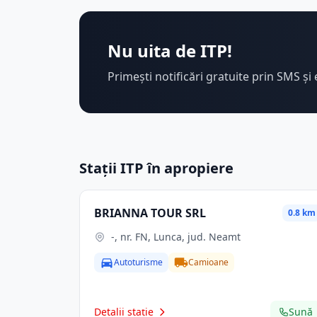
Nu uita de ITP!
Primești notificări gratuite prin SMS și 
Stații ITP în apropiere
BRIANNA TOUR SRL
0.8 km
-, nr. FN, Lunca, jud. Neamt
Autoturisme
Camioane
Detalii stație
Sună