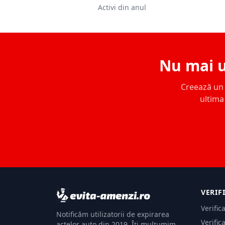
Activi din anul
Nu mai u
Creează un c
ultima 
VERIF
Verific
Notificăm utilizatorii de expirarea
Verific
actelor auto din 2019. Îți mulțumim