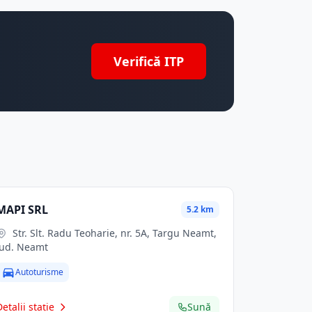
Verifică ITP
MAPI SRL
5.2 km
Str. Slt. Radu Teoharie, nr. 5A, Targu Neamt,
jud. Neamt
Autoturisme
Detalii stație
Sună