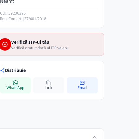
Neamt
CUI: 39236296
Reg. Comerț: J27/401/2018
Verifică ITP-ul tău
Verifică gratuit dacă ai ITP valabil
Distribuie
WhatsApp
Link
Email