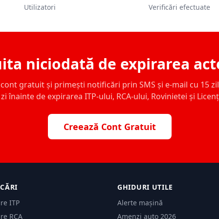
Utilizatori
Verificări efectuate
ita niciodată de expirarea act
ont gratuit și primești notificări prin SMS și e-mail cu 15 zile,
zi înainte de expirarea ITP-ului, RCA-ului, Rovinietei și Licen
Creează Cont Gratuit
ICĂRI
GHIDURI UTILE
are ITP
Alerte mașină
are RCA
Amenzi auto 2026