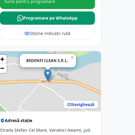
Sună pentru programare
Programare pe WhatsApp
Obține indicații rută
×
+
BEDENFI CLEAN S.R.L.
−
Navighează
Adresă stație
Strada Ștefan Cel Mare, Vanatori-Neamt, jud.