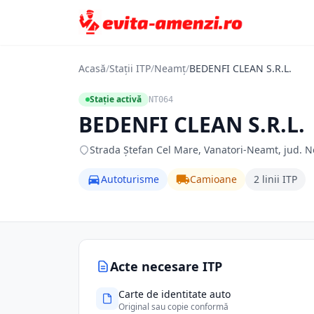
Acasă
/
Stații ITP
/
Neamț
/
BEDENFI CLEAN S.R.L.
Stație activă
NT064
BEDENFI CLEAN S.R.L.
Strada Ștefan Cel Mare, Vanatori-Neamt, jud. 
Autoturisme
Camioane
2 linii ITP
Acte necesare ITP
Carte de identitate auto
Original sau copie conformă