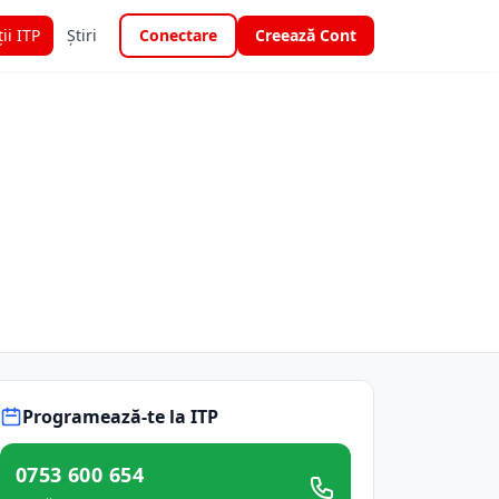
ții ITP
Știri
Conectare
Creează Cont
Programează-te la ITP
0753 600 654