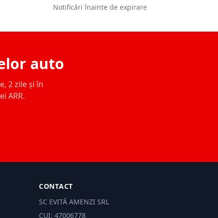
Notificări înainte de expirare
elor auto
 2 zile și în
ței ARR.
CONTACT
SC EVITĂ AMENZI SRL
CUI: 47006778